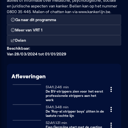
advies of informatie over medische, psychologische, sociale
en juridische aspecten van kanker. Bellen kan op het nummer
0800 35 445. Mailen of chatten kan via www.kankerlijn.be.
Ga naar dit programma
Meer van VRT 1
Delen
Beschikbaar:
Van 28/03/2024 tot 01/01/2029
Afleveringen
Seizoen 1
S1
Afl.2
46 minuten
46 min
De BV-strippers zien voor het eerst
professionele strippers aan het
werk
Seizoen 1
S1
Afl.3
48 minuten
48 min
De 'Roy-al stripper boys' zitten in de
laatste rechte lijn
Seizoen 2
S2
Afl.1
31 minuten
31 min
Fien Germijns start met de casting