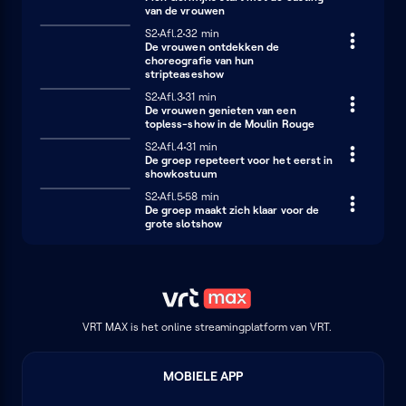
van de vrouwen
Seizoen 2
S2
Afl.2
32 minuten
32 min
De vrouwen ontdekken de
choreografie van hun
stripteaseshow
Seizoen 2
S2
Afl.3
31 minuten
31 min
De vrouwen genieten van een
topless-show in de Moulin Rouge
Seizoen 2
S2
Afl.4
31 minuten
31 min
De groep repeteert voor het eerst in
showkostuum
Seizoen 2
S2
Afl.5
58 minuten
58 min
De groep maakt zich klaar voor de
grote slotshow
VRT MAX is het online streamingplatform van VRT.
MOBIELE APP