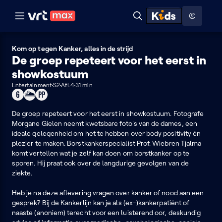
Naar hoofdinhoud
Naar audiodescriptie
Naar help
ontdekken
Toon
Zoeken
Naar nuttige links
menu
Hoog contrast modus
Kom op tegen Kanker, alles in de strijd
De groep repeteert voor het eerst in
showkostuum
Entertainment
S2
Afl.4
31 min
Geschikt
Seks
Product
voor
placement
6
De groep repeteert voor het eerst in showkostuum. Fotografe
jaar
Morgane Gielen neemt kwetsbare foto's van de dames, een
of
ideale gelegenheid om het te hebben over body positivity én
ouder
plezier te maken. Borstkankerspecialist Prof. Wiebren Tjalma
komt vertellen wat je zelf kan doen om borstkanker op te
sporen. Hij praat ook over de langdurige gevolgen van de
ziekte.
Heb je na deze aflevering vragen over kanker of nood aan een
gesprek? Bij de Kankerlijn kan je als (ex-)kankerpatiënt of
naaste (anoniem) terecht voor een luisterend oor, deskundig