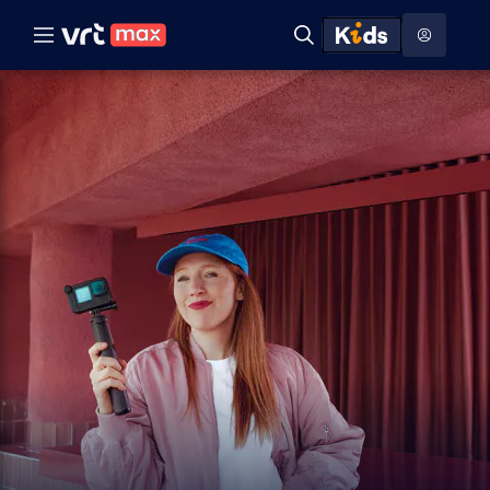
Naar hoofdinhoud
Naar audiodescriptie
Naar help
ontdekken
Toon
Zoeken
Naar nuttige links
menu
Hoog contrast modus