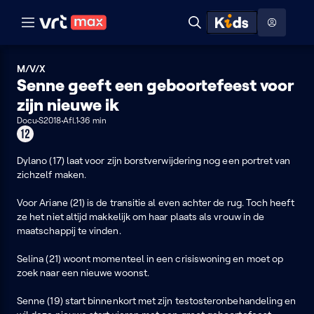
Naar hoofdinhoud
Naar audiodescriptie
Naar help
ontdekken
Toon
Zoeken
Naar nuttige links
menu
Hoog contrast modus
M/V/X
Senne geeft een geboortefeest voor
zijn nieuwe ik
Docu
S2018
Afl.1
36 min
Geschikt
voor
12
Dylano (17) laat voor zijn borstverwijdering nog een portret van
jaar
zichzelf maken.
of
ouder
Voor Ariane (21) is de transitie al even achter de rug. Toch heeft
ze het niet altijd makkelijk om haar plaats als vrouw in de
maatschappij te vinden.
Selina (21) woont momenteel in een crisiswoning en moet op
zoek naar een nieuwe woonst.
Senne (19) start binnenkort met zijn testosteronbehandeling en