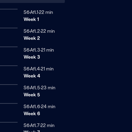
Seizoen 6
S6
Afl.1
22 minuten
22 min
Week 1
Seizoen 6
S6
Afl.2
22 minuten
22 min
Week 2
Seizoen 6
S6
Afl.3
21 minuten
21 min
Week 3
Seizoen 6
S6
Afl.4
21 minuten
21 min
Week 4
Seizoen 6
S6
Afl.5
23 minuten
23 min
Week 5
Seizoen 6
S6
Afl.6
24 minuten
24 min
Week 6
Seizoen 6
S6
Afl.7
22 minuten
22 min