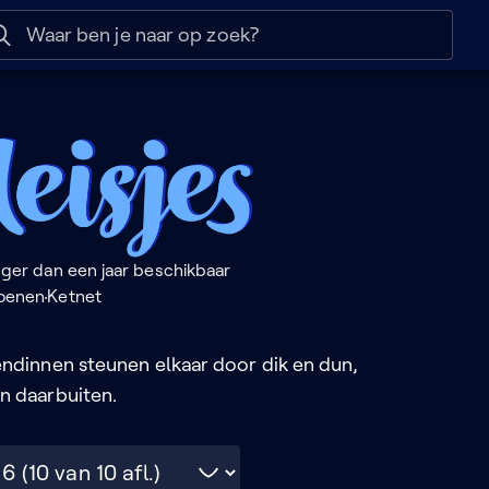
 help
Naar nuttige links
s
nger dan een jaar beschikbaar
zoenen
Ketnet
endinnen steunen elkaar door dik en dun,
n daarbuiten.