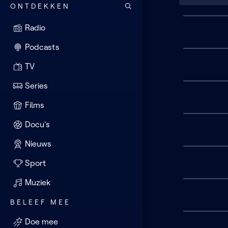
ONTDEKKEN
Seizoen
Radio
6
(10
Podcasts
van
10
TV
afl.)
Series
Films
Docu's
Nieuws
Sport
Muziek
BELEEF MEE
Doe mee