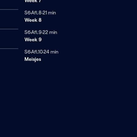
Week 7
Seizoen 6
S6
Afl.8
21 minuten
21 min
Week 8
Seizoen 6
S6
Afl.9
22 minuten
22 min
Week 9
Seizoen 6
S6
Afl.10
24 minuten
24 min
Meisjes