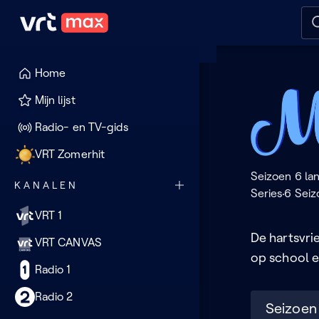
Naar hoofdinhoud
Naar audiodescriptie
Naar
Home
Meisje
Mijn lijst
Radio- en TV-gids
VRT Zomerhit
Seizoen 6 la
KANALEN
Series
6 Sei
VRT 1
De hartsvri
VRT CANVAS
op school e
Radio 1
Radio 2