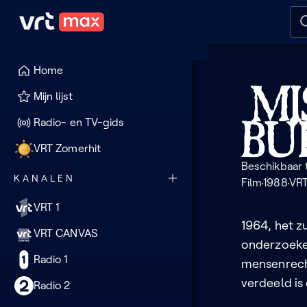
Naar hoofdinhoud
Naar audiodescriptie
Naar
Home
Missis
Mijn lijst
burni
Radio- en TV-gids
VRT Zomerhit
Beschikbaar
KANALEN
Film
1988
VR
VRT 1
1964, het z
VRT CANVAS
onderzoeken
Radio 1
mensenrecht
verdeeld is
Radio 2