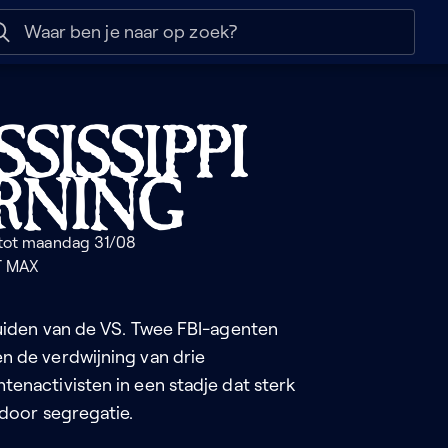
 help
Naar nuttige links
sippi
ng
 tot maandag 31/08
T MAX
uiden van de VS. Twee FBI-agenten
 de verdwijning van drie
enactivisten in een stadje dat sterk
 door segregatie.