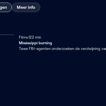
ngen
Meer info
Films
122 minuten
122 min
Mississippi burning
Twee FBI-agenten onderzoeken de verdwijning va