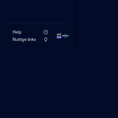
Help
Nuttige links
VRT MAX is het 
streamingplatf
VRT.