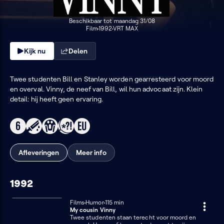
Beschikbaar tot maandag 31/08
Film
1992
VRT MAX
Kijk nu
Delen
Twee studenten Bill en Stanley worden gearresteerd voor moord
en overval. Vinny, de neef van Bill, wil hun advocaat zijn. Klein
detail: hij heeft geen ervaring.
Afleveringen
Meer info
1992
Films
Humor
115 minuten
115 min
My cousin Vinny
Twee studenten staan terecht voor moord en