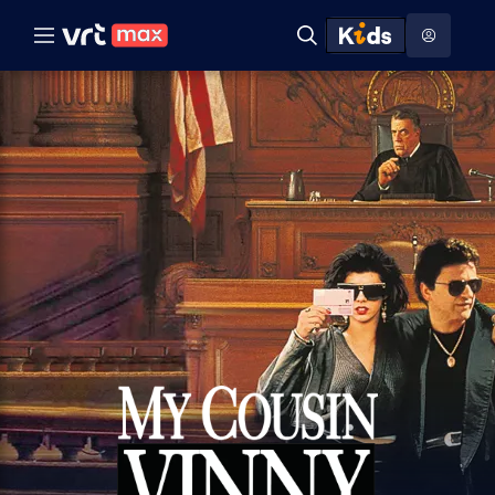
Naar hoofdinhoud
Naar audiodescriptie
Naar help
ontdekken
Toon
Zoeken
Naar nuttige links
menu
Hoog contrast modus
My
cousin
Vinny