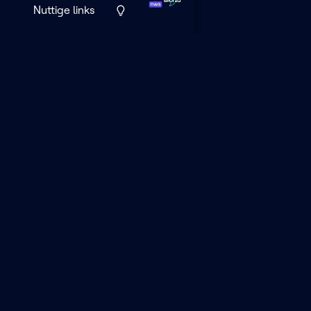
Nuttige links
VRT MAX is het 
streamingplatf
VRT.
BEOORD
Help ons V