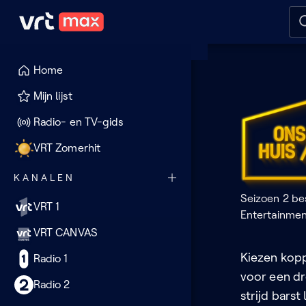
Naar hoofdinhoud
Naar audiodescriptie
Naar
Home
Ons
Mijn lijst
huis/
Radio- en TV-gids
huis
VRT Zomerhit
KANALEN
Seizoen 2 be
VRT 1
Entertainme
VRT CANVAS
Kiezen kop
Radio 1
voor een dr
Radio 2
strijd barst 