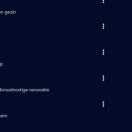
un gezin
rp
 broodnodige renovatie
rgem