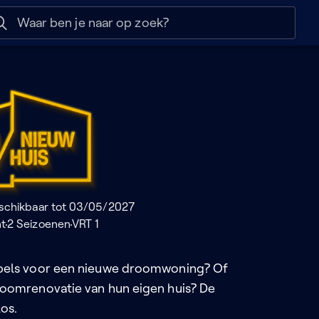
 help
Naar nuttige links
Nieuw
schikbaar tot 03/05/2027
nt
2 Seizoenen
VRT 1
pels voor een nieuwe droomwoning? Of
oomrenovatie van hun eigen huis? De
los.