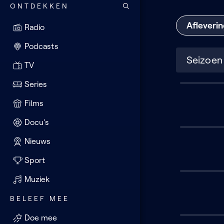
ONTDEKKEN
Afleveri
Radio
Podcasts
TV
Series
Seizoen
2
Films
(8
van
Docu's
8
afl.)
Nieuws
Sport
Muziek
BELEEF MEE
Doe mee