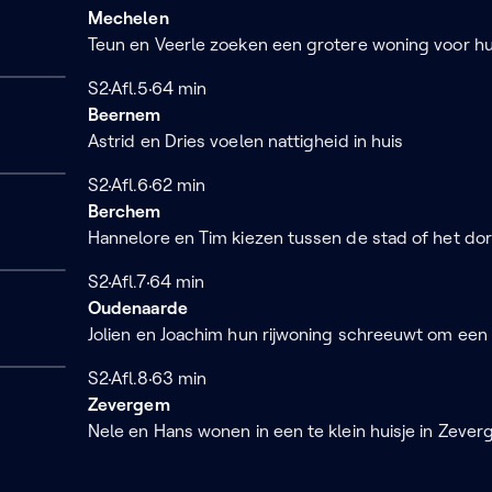
Mechelen
Teun en Veerle zoeken een grotere woning voor h
Seizoen 2
S2
Afl.5
64 minuten
64 min
Beernem
Astrid en Dries voelen nattigheid in huis
Seizoen 2
S2
Afl.6
62 minuten
62 min
Berchem
Hannelore en Tim kiezen tussen de stad of het do
Seizoen 2
S2
Afl.7
64 minuten
64 min
Oudenaarde
Jolien en Joachim hun rijwoning schreeuwt om een
Seizoen 2
S2
Afl.8
63 minuten
63 min
Zevergem
Nele en Hans wonen in een te klein huisje in Zeve