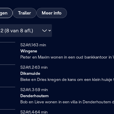
ngen
Trailer
Meer info
Seizoen 2
S2
Afl.1
63 minuten
63 min
Wingene
Pieter en Maxim wonen in een oud bankkantoor in
Seizoen 2
S2
Afl.2
63 minuten
63 min
Diksmuide
Bieke en Dries kregen de kans om een klein huisje
Seizoen 2
S2
Afl.3
59 minuten
59 min
Denderhoutem
Bob en Lieve wonen in een villa in Denderhoutem
Seizoen 2
S2
Afl.4
64 minuten
64 min