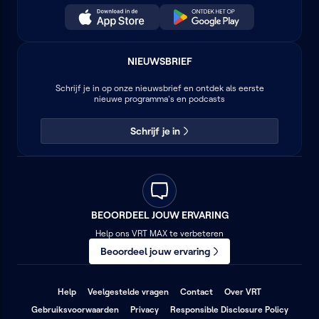
NIEUWSBRIEF
Schrijf je in op onze nieuwsbrief en ontdek als eerste
nieuwe programma's en podcasts
Schrijf je in
BEOORDEEL JOUW ERVARING
Help ons VRT MAX te verbeteren
Beoordeel jouw ervaring
(opent
(opent
(opent
Help
Veelgestelde vragen
Contact
Over VRT
in
in
in
(opent
(opent
(opent
Gebruiksvoorwaarden
Privacy
Responsible Disclosure Policy
een
een
een
in
in
in