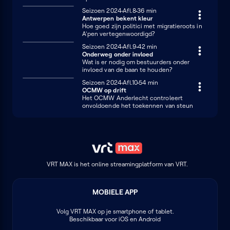
Seizoen 2024
Afl.8
36 minuten
36 min
Antwerpen bekent kleur
Hoe goed zijn politici met migratieroots in
A'pen vertegenwoordigd?
Seizoen 2024
Afl.9
42 minuten
42 min
Onderweg onder invloed
Wat is er nodig om bestuurders onder
invloed van de baan te houden?
Seizoen 2024
Afl.10
54 minuten
54 min
OCMW op drift
Het OCMW Anderlecht controleert
onvoldoende het toekennen van steun
VRT MAX is het online streamingplatform van VRT.
MOBIELE APP
Volg
VRT MAX
op je smartphone of tablet.
Beschikbaar voor iOS en Android