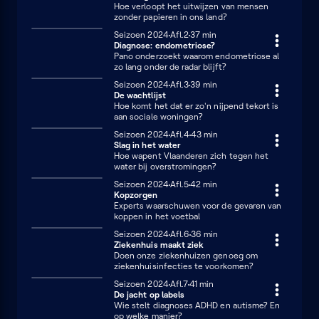
Hoe verloopt het uitwijzen van mensen
zonder papieren in ons land?
Seizoen 2024
Afl.2
37 minuten
37 min
Diagnose: endometriose?
Pano onderzoekt waarom endometriose al
zo lang onder de radar blijft?
Seizoen 2024
Afl.3
39 minuten
39 min
De wachtlijst
Hoe komt het dat er zo'n nijpend tekort is
aan sociale woningen?
Seizoen 2024
Afl.4
43 minuten
43 min
Slag in het water
Hoe wapent Vlaanderen zich tegen het
water bij overstromingen?
Seizoen 2024
Afl.5
42 minuten
42 min
Kopzorgen
Experts waarschuwen voor de gevaren van
koppen in het voetbal
Seizoen 2024
Afl.6
36 minuten
36 min
Ziekenhuis maakt ziek
Doen onze ziekenhuizen genoeg om
ziekenhuisinfecties te voorkomen?
Seizoen 2024
Afl.7
41 minuten
41 min
De jacht op labels
Wie stelt diagnoses ADHD en autisme? En
op welke manier?