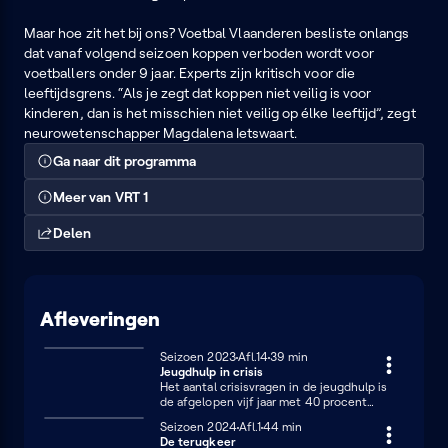
Maar hoe zit het bij ons? Voetbal Vlaanderen besliste onlangs
dat vanaf volgend seizoen koppen verboden wordt voor
voetballers onder 9 jaar. Experts zijn kritisch voor die
leeftijdsgrens. “Als je zegt dat koppen niet veilig is voor
kinderen, dan is het misschien niet veilig op élke leeftijd”, zegt
neurowetenschapper Magdalena Ietswaart.
Ga naar dit programma
Meer van VRT 1
Delen
Afleveringen
Seizoen 2023
Afl.14
39 minuten
39 min
Jeugdhulp in crisis
Het aantal crisisvragen in de jeugdhulp is
de afgelopen vijf jaar met 40 procent
gestegen
Seizoen 2024
Afl.1
44 minuten
44 min
De terugkeer