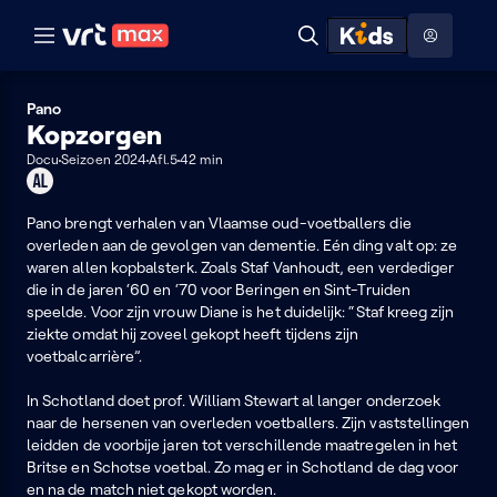
Naar hoofdinhoud
Naar audiodescriptie
Naar help
ontdekken
Toon
Zoeken
Naar nuttige links
menu
Hoog contrast modus
Pano
Kopzorgen
Docu
Seizoen 2024
Afl.5
42 min
Geschikt
voor
alle
Pano brengt verhalen van Vlaamse oud-voetballers die
leeftijden
overleden aan de gevolgen van dementie. Eén ding valt op: ze
waren allen kopbalsterk. Zoals Staf Vanhoudt, een verdediger
die in de jaren ‘60 en ‘70 voor Beringen en Sint-Truiden
speelde. Voor zijn vrouw Diane is het duidelijk: “Staf kreeg zijn
ziekte omdat hij zoveel gekopt heeft tijdens zijn
voetbalcarrière”.
In Schotland doet prof. William Stewart al langer onderzoek
naar de hersenen van overleden voetballers. Zijn vaststellingen
leidden de voorbije jaren tot verschillende maatregelen in het
Britse en Schotse voetbal. Zo mag er in Schotland de dag voor
en na de match niet gekopt worden.