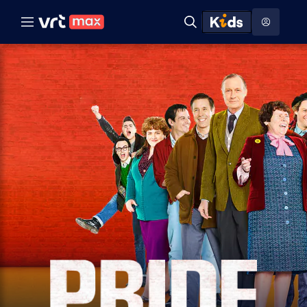
Naar hoofdinhoud
Naar audiodescriptie
Naar help
ontdekken
Toon
Zoeken
Naar nuttige links
menu
Hoog contrast modus
Pride