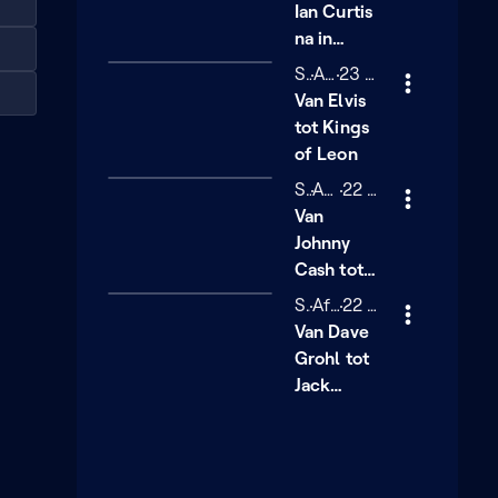
Ian Curtis
na in
Manchester?
Seizoen 2
S2
Afl.1
23 minuten
23 min
Van Elvis
tot Kings
of Leon
Seizoen 2
S2
Afl.2
22 minuten
22 min
Van
Johnny
Cash tot
The Black
Seizoen 2
S2
Afl.3
22 minuten
22 min
Keys
Van Dave
Grohl tot
Jack
White