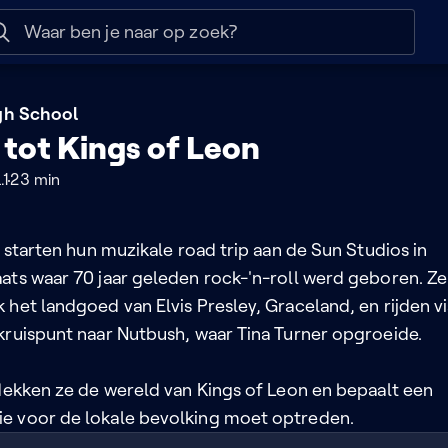
 help
Naar nuttige links
igh School
 tot Kings of Leon
.1
23 min
t starten hun muzikale road trip aan de Sun Studios in
ats waar 70 jaar geleden rock-'n-roll werd geboren. Ze
het landgoed van Elvis Presley, Graceland, en rijden v
kruispunt naar Nutbush, waar Tina Turner opgroeide.
tdekken ze de wereld van Kings of Leon en bepaalt een
e voor de lokale bevolking moet optreden.