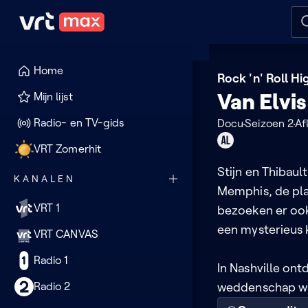
Naar hoofdinhoud
Naar audiodescriptie
Naar
Home
Rock 'n' Roll H
Van Elvis
Mijn lijst
Radio- en TV-gids
Docu
Seizoen 2
Afl
Geschikt
VRT Zomerhit
voor
Stijn en Thibaul
KANALEN
alle
Memphis, de pla
leeftijden
VRT 1
bezoeken er ook 
een mysterieus 
VRT CANVAS
Radio 1
In Nashville on
Radio 2
weddenschap wi