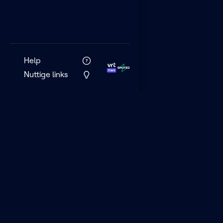
Help
Nuttige links
VRT MAX is het 
streamingplatf
VRT.