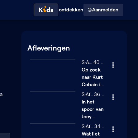
Hoog contrast modus
ontdekken
Aanmelden
Afleveringen
Seizoen 1
S1
Afl.1
40 minuten
40 min
Op zoek
naar Kurt
Cobain in
Seattle
ia
Seizoen 1
S1
Afl.2
36 minuten
36 min
In het
spoor van
Joey
Ramone in
Seizoen 1
S1
Afl.3
34 minuten
34 min
New York
Wat liet