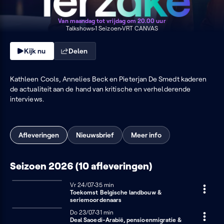
Van maandag tot vrijdag om 20.00 uur
Talkshows
1 Seizoen
VRT CANVAS
Kijk nu
Delen
Kathleen Cools, Annelies Beck en Pieterjan De Smedt kaderen
de actualiteit aan de hand van kritische en verhelderende
interviews.
Afleveringen
Nieuwsbrief
Meer info
Seizoen 2026 (10 afleveringen)
Vrijdag 24 juli
Vr 24/07
35 minuten
35 min
Toekomst Belgische landbouw &
seriemoordenaars
Donderdag 23 juli
Do 23/07
31 minuten
31 min
Deal Saoedi-Arabië, pensioenmigratie &