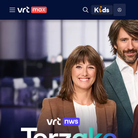
Naar hoofdinhoud
Naar audiodescriptie
Naar help
ontdekken
Toon
Zoeken
Naar nuttige links
menu
Hoog contrast modus
Terzake