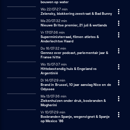
bouwen op water
Woensdag 22 juli
Wo 22/07
27 minuten
27 min
Zelensky, blokkering zeestraat & Bad Bunny
Maandag 20 juli
Ma 20/07
32 minuten
32 min
Nieuwe Britse premier, 21 juli & wetlands
Vrijdag 17 juli
Vr 17/07
36 minuten
36 min
Superministerraad, filmen atletes &
Anderlechtse Haard
Donderdag 16 juli
Do 16/07
32 minuten
32 min
Gennez over podcast, parlementair jaar &
Franse hitte
Woensdag 15 juli
Wo 15/07
37 minuten
37 min
Hittebestendig huis & Engeland vs
Argentinië
Dinsdag 14 juli
Di 14/07
29 minuten
29 min
Brand in Brussel, 10 jaar aanslag Nice en de
Odyssee
Maandag 13 juli
Ma 13/07
36 minuten
36 min
Ziekenhuizen onder druk, bosbranden &
Mogherini
Vrijdag 10 juli
Vr 10/07
29 minuten
29 min
Bosbranden Spanje, wegenvignet & Spanje
op Mexico '86