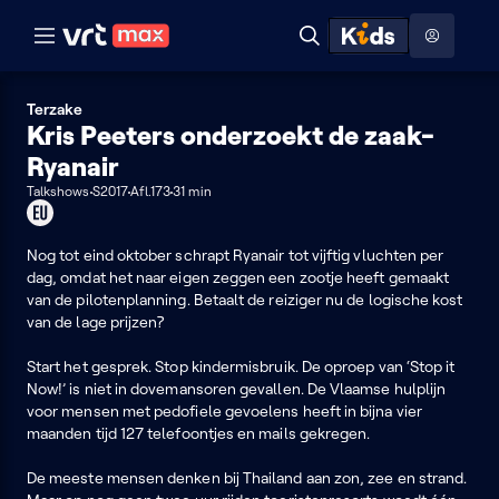
Naar hoofdinhoud
Naar audiodescriptie
Naar help
ontdekken
Toon
Zoeken
Naar nuttige links
menu
Hoog contrast modus
Terzake
Kris Peeters onderzoekt de zaak-
Ryanair
Talkshows
S2017
Afl.173
31 min
Dit
programma
kan
Nog tot eind oktober schrapt Ryanair tot vijftig vluchten per
je
dag, omdat het naar eigen zeggen een zootje heeft gemaakt
enkel
van de pilotenplanning. Betaalt de reiziger nu de logische kost
in
van de lage prijzen?
de
EU
Start het gesprek. Stop kindermisbruik. De oproep van ‘Stop it
bekijken
Now!’ is niet in dovemansoren gevallen. De Vlaamse hulplijn
voor mensen met pedofiele gevoelens heeft in bijna vier
maanden tijd 127 telefoontjes en mails gekregen.
De meeste mensen denken bij Thailand aan zon, zee en strand.