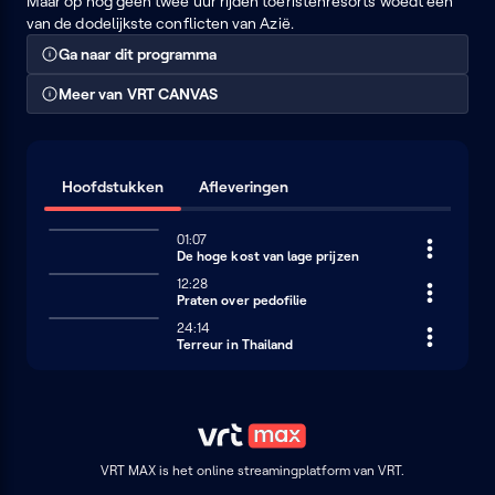
Maar op nog geen twee uur rijden toeristenresorts woedt één
van de dodelijkste conflicten van Azië.
Ga naar dit programma
Meer van VRT CANVAS
Hoofdstukken
Afleveringen
01:07
De hoge kost van lage prijzen
12:28
Praten over pedofilie
24:14
Terreur in Thailand
VRT MAX is het online streamingplatform van VRT.