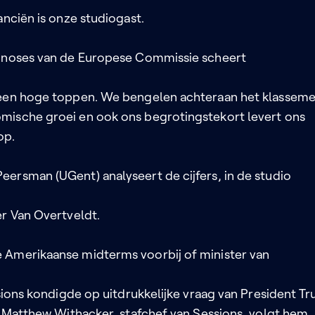
anciën is onze studiogast.
gnoses van de Europese Commissie scheert
een hoge toppen. We bengelen achteraan het klassem
ische groei en ook ons begrotingstekort levert ons
op.
ersman (UGent) analyseert de cijfers, in de studio
er Van Overtveldt.
Amerikaanse midterms voorbij of minister van
ssions kondigde op uitdrukkelijke vraag van President T
n. Matthew Withacker, stafchef van Sessions, volgt hem