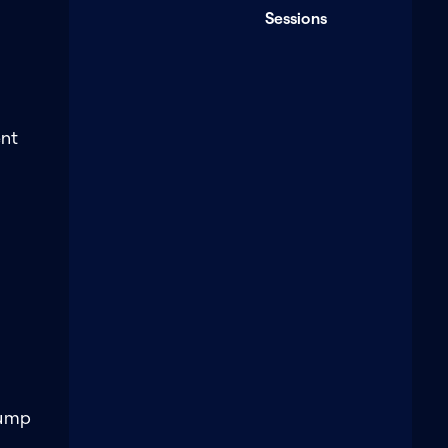
Sessions
ent
rump