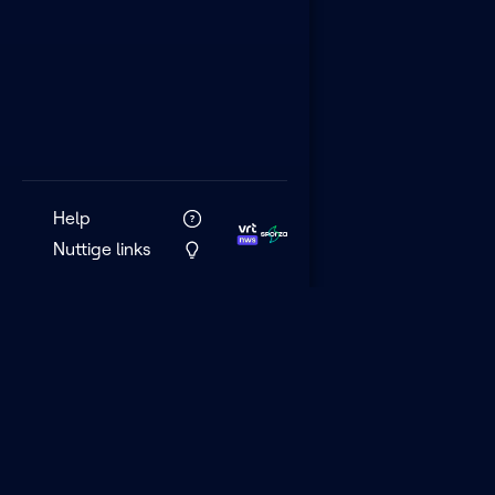
Help
Nuttige links
VRT MAX is het 
streamingplatf