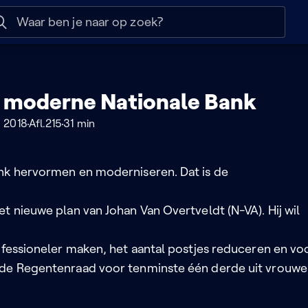
 help
Naar nuttige links
 moderne Nationale Bank
 2018
Afl.215
31 min
nk hervormen en moderniseren. Dat is de
t nieuwe plan van Johan Van Overtveldt (N-VA). Hij wil
ofessioneler maken, het aantal postjes reduceren en vo
de Regentenraad voor tenminste één derde uit vrouw