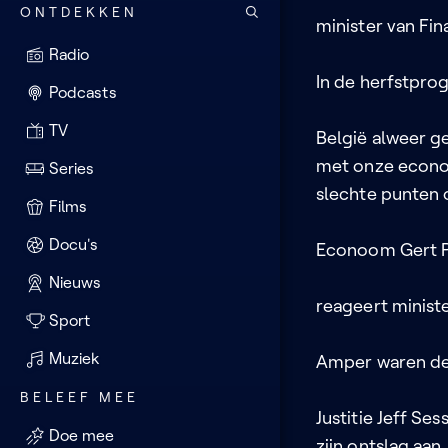
ONTDEKKEN
minister van Fin
Radio
In de herfstpro
Podcasts
TV
België alweer g
met onze econom
Series
slechte punten 
Films
Docu's
Econoom Gert Pe
Nieuws
reageert minist
Sport
Muziek
Amper waren de 
BELEEF MEE
Justitie Jeff Se
Doe mee
zijn ontslag aa