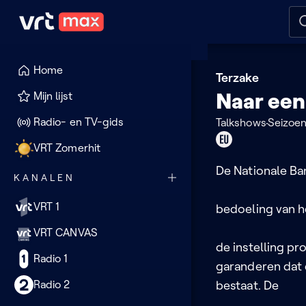
Naar hoofdinhoud
Naar audiodescriptie
Naar
Home
Terzake
Naar een
Mijn lijst
Radio- en TV-gids
Talkshows
Seizoen
Dit
VRT Zomerhit
programma
De Nationale Ba
KANALEN
kan
je
VRT 1
bedoeling van he
enkel
VRT CANVAS
in
de instelling pr
de
Radio 1
garanderen dat 
EU
Radio 2
bestaat. De
bekijken