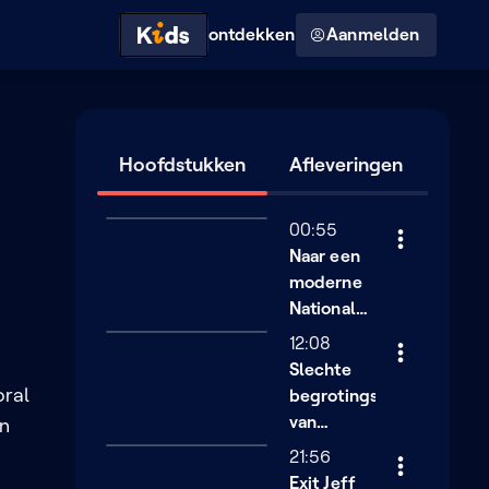
Hoog contrast modus
ontdekken
Aanmelden
Hoofdstukken
Afleveringen
00:55
Naar een
moderne
Nationale
Bank
12:08
Slechte
oral
begrotingscijfers
van
en
Europa
21:56
Exit Jeff