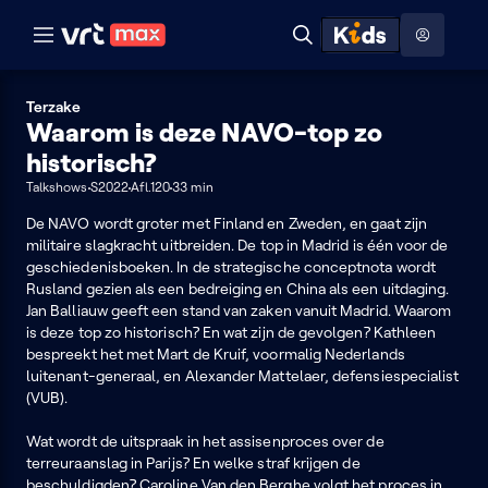
Naar hoofdinhoud
Naar audiodescriptie
Naar help
ontdekken
Toon
Zoeken
Naar nuttige links
menu
Hoog contrast modus
Terzake
Waarom is deze NAVO-top zo
historisch?
Talkshows
S2022
Afl.120
33 min
De NAVO wordt groter met Finland en Zweden, en gaat zijn
militaire slagkracht uitbreiden. De top in Madrid is één voor de
geschiedenisboeken. In de strategische conceptnota wordt
Rusland gezien als een bedreiging en China als een uitdaging.
Jan Balliauw geeft een stand van zaken vanuit Madrid. Waarom
is deze top zo historisch? En wat zijn de gevolgen? Kathleen
bespreekt het met Mart de Kruif, voormalig Nederlands
luitenant-generaal, en Alexander Mattelaer, defensiespecialist
(VUB).
Wat wordt de uitspraak in het assisenproces over de
terreuraanslag in Parijs? En welke straf krijgen de
beschuldigden? Caroline Van den Berghe volgt het proces in