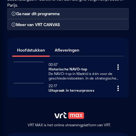
Parijs.
Ga naar dit programma
Meer van VRT CANVAS
Hoofdstukken
Afleveringen
00:57
Historische NAVO-top
De NAVO-top in Madrid is één voor de
geschiedenisboeken. In de strategische
conceptnota wordt Rusland gezien als een
22:17
bedreiging en China als een uitdaging.
Uitspraak in terreurproces
VRT MAX is het online streamingplatform van VRT.