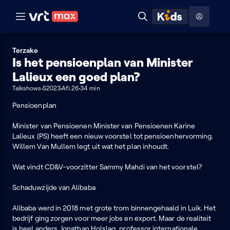
Naar hoofdinhoud
Naar audiodescriptie
Naar help
ontdekken
Toon
Zoeken
Naar nuttige links
menu
Hoog contrast modus
Terzake
Is het pensioenplan van Minister
Lalieux een goed plan?
Talkshows
S2023
Afl.26
34 min
Pensioenplan
Minister van Pensioenen Minister van Pensioenen Karine
Lalieux (PS) heeft een nieuw voorstel tot pensioenhervorming.
Willem Van Mullem legt uit wat het plan inhoudt.
Wat vindt CD&V-voorzitter Sammy Mahdi van het voorstel?
Schaduwzijde van Alibaba
Alibaba werd in 2018 met grote trom binnengehaald in Luik. Het
bedrijf ging zorgen voor meer jobs en export. Maar de realiteit
is heel anders. Jonathan Holslag, professor internationale