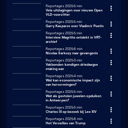
Reportages 2025
5 minuten
5 min
Vele uitdagingen voor nieuwe Open
VLD-voorzitter
Reportages 2025
5 minuten
5 min
Garry Kasparov over Vladimir Poetin
Reportages 2025
5 minuten
5 min
Interview Magritte ontdekt in VRT-
archief
Reportages 2025
6 minuten
6 min
Nicolas Sarkozy naar gevangenis
Reportages 2025
3 minuten
3 min
Vakbonden kondigen driedaagse
staking aan
Reportages 2025
4 minuten
4 min
Wat kan economische impact zijn
van hervormingen?
Reportages 2025
5 minuten
5 min
Wat als gestolen juwelen opduiken
in Antwerpen?
Reportages 2025
5 minuten
5 min
Charles III op bezoek bij Leo XIV
Reportages 2025
6 minuten
6 min
Het Versailles van Trump