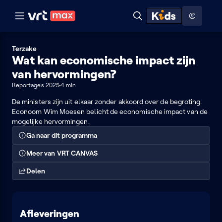
Naar hoofdinhoud
Naar audiodescriptie
Naar help
ontdekken
Toon
Zoeken
Naar nuttige links
menu
Hoog contrast modus
Terzake
Wat kan economische impact zijn
van hervormingen?
Reportages 2025
4 min
De ministers zijn uit elkaar zonder akkoord over de begroting.
Econoom Wim Moesen belicht de economische impact van de
mogelijke hervormingen.
Ga naar dit programma
Meer van VRT CANVAS
Delen
Afleveringen