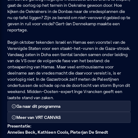
gaat de oorlog op het terrein in Oekraïne gewoon door. Hoe
kijken de Oekraïners in de Donbas naar de vredesplannen die
nu op tafel liggen? Zijn ze bereid om niet-veroverd gebied op te
geven in ruil voor vrede? Gert-Jan Dennekamp maakte een
reportage.
Begin oktober tekenden Israël en Hamas een voorstel van de
Verenigde Staten voor een staakt-het-vuren in de Gaza-strook.
Vandaag zaten in Doha een tiental landen samen onder leiding
van de VS over de volgende fase van het bestand: de
ontwapening van Hamas. Maar veel enthousiasme voor
deelname aan de vredesmacht die daarvoor vereist is, is er
voorlopig niet. In de Gazastrook zelf meten de Palestijnen
ondertussen de schade op na de doortocht van storm Byron dit
weekend. Midden-Oosten-expert Inge Vrancken geeft een
laatste stand van zaken.
Ga naar dit programma
Meer van VRT CANVAS
Presentatie:
Annelies Beck, Kathleen Cools, Pieterjan De Smedt