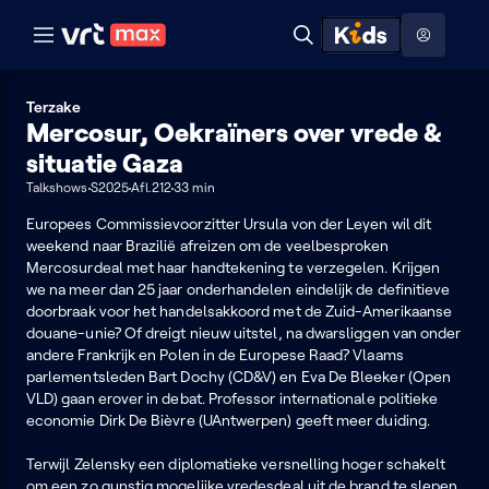
Naar hoofdinhoud
Naar audiodescriptie
Naar help
ontdekken
Toon
Zoeken
Naar nuttige links
menu
Hoog contrast modus
Terzake
Mercosur, Oekraïners over vrede &
situatie Gaza
Talkshows
S2025
Afl.212
33 min
Europees Commissievoorzitter Ursula von der Leyen wil dit
weekend naar Brazilië afreizen om de veelbesproken
Mercosurdeal met haar handtekening te verzegelen. Krijgen
we na meer dan 25 jaar onderhandelen eindelijk de definitieve
doorbraak voor het handelsakkoord met de Zuid-Amerikaanse
douane-unie? Of dreigt nieuw uitstel, na dwarsliggen van onder
andere Frankrijk en Polen in de Europese Raad? Vlaams
parlementsleden Bart Dochy (CD&V) en Eva De Bleeker (Open
VLD) gaan erover in debat. Professor internationale politieke
economie Dirk De Bièvre (UAntwerpen) geeft meer duiding.
Terwijl Zelensky een diplomatieke versnelling hoger schakelt
om een zo gunstig mogelijke vredesdeal uit de brand te slepen,