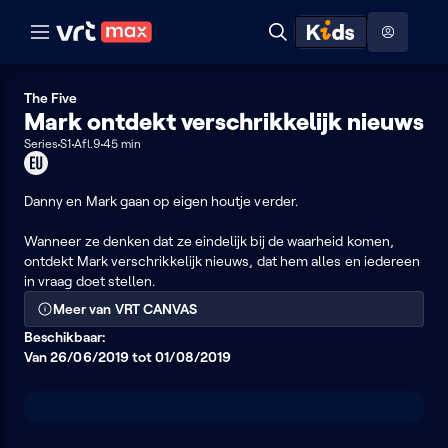
Naar hoofdinhoud
Naar audiodescriptie
Naar help
ontdekken
Toon
Zoeken
Naar nuttige links
menu
Hoog contrast modus
The Five
Mark ontdekt verschrikkelijk nieuws
Series
S1
Afl.9
45 min
Dit
programma
kan
Danny en Mark gaan op eigen houtje verder.
je
enkel
Wanneer ze denken dat ze eindelijk bij de waarheid komen,
in
ontdekt Mark verschrikkelijk nieuws, dat hem alles en iedereen
de
in vraag doet stellen.
EU
Meer van VRT CANVAS
bekijken
Beschikbaar:
Van 26/06/2019 tot 01/08/2019