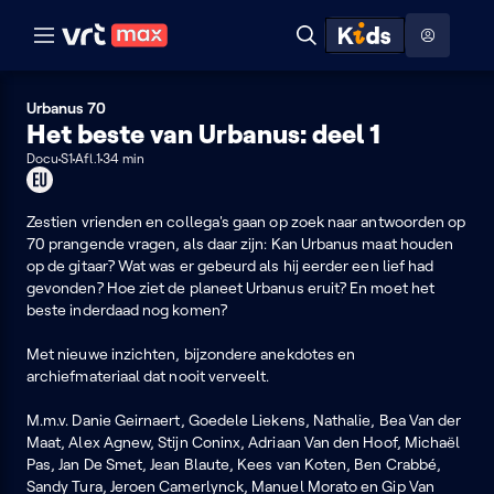
Naar hoofdinhoud
Naar audiodescriptie
Naar help
ontdekken
Toon
Zoeken
Naar nuttige links
menu
Hoog contrast modus
Urbanus 70
Het beste van Urbanus: deel 1
Docu
S1
Afl.1
34 min
Dit
programma
kan
Zestien vrienden en collega's gaan op zoek naar antwoorden op
je
70 prangende vragen, als daar zijn: Kan Urbanus maat houden
enkel
op de gitaar? Wat was er gebeurd als hij eerder een lief had
in
gevonden? Hoe ziet de planeet Urbanus eruit? En moet het
de
beste inderdaad nog komen?
EU
bekijken
Met nieuwe inzichten, bijzondere anekdotes en
archiefmateriaal dat nooit verveelt.
M.m.v. Danie Geirnaert, Goedele Liekens, Nathalie, Bea Van der
Maat, Alex Agnew, Stijn Coninx, Adriaan Van den Hoof, Michaël
Pas, Jan De Smet, Jean Blaute, Kees van Koten, Ben Crabbé,
Sandy Tura, Jeroen Camerlynck, Manuel Morato en Gip Van