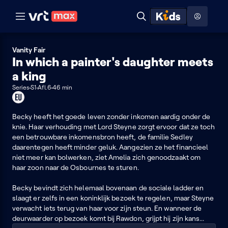
Naar hoofdinhoud
Naar audiodescriptie
Naar help
ontdekken
Toon
Zoeken
Naar nuttige links
menu
Hoog contrast modus
Vanity Fair
In which a painter's daughter meets
a king
Series
S1
Afl.6
46 min
Dit
programma
kan
Becky heeft het goede leven zonder inkomen aardig onder de
je
knie. Haar verhouding met Lord Steyne zorgt ervoor dat ze toch
enkel
een betrouwbare inkomensbron heeft, de familie Sedley
in
daarentegen heeft minder geluk. Aangezien ze het financieel
de
niet meer kan bolwerken, ziet Amelia zich genoodzaakt om
EU
haar zoon naar de Osbournes te sturen.
bekijken
Becky bevindt zich helemaal bovenaan de sociale ladder en
slaagt er zelfs in een koninklijk bezoek te regelen, maar Steyne
verwacht iets terug van haar voor zijn steun. En wanneer de
deurwaarder op bezoek komt bij Rawdon, grijpt hij zijn kans...