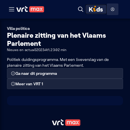
Naar hoofdinhoud
Naar audiodescriptie
Naar help
ontdekken
Toon
Zoeken
Naar nuttige links
menu
Hoog contrast modus
Villa politica
Plenaire zitting van het Vlaams
Parlement
Nieuws en actua
S2023
Afl.23
92 min
Politiek duidingsprogramma. Met een liveverslag van de
plenaire zitting van het Vlaams Parlement.
Ga naar dit programma
Meer van VRT 1