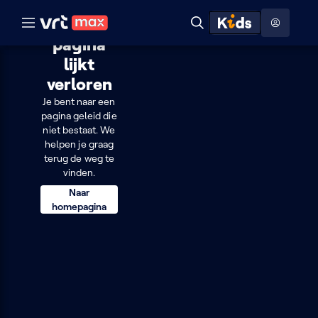
Naar hoofdinhoud
Naar audiodescriptie
Naar help
Deze
ontdekken
Toon
Zoeken
Naar nuttige links
pagina
menu
lijkt
Hoog contrast modus
Deze
verloren
pagina
Je bent naar een
pagina geleid die
lijkt
niet bestaat. We
helpen je graag
verloren
terug de weg te
vinden.
Naar
homepagina