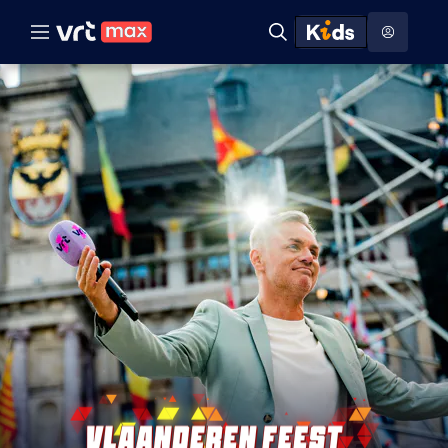
Naar hoofdinhoud
Naar audiodescriptie
Naar help
ontdekken
Toon
Zoeken
Naar nuttige links
menu
Hoog contrast modus
Vlaanderen
feest