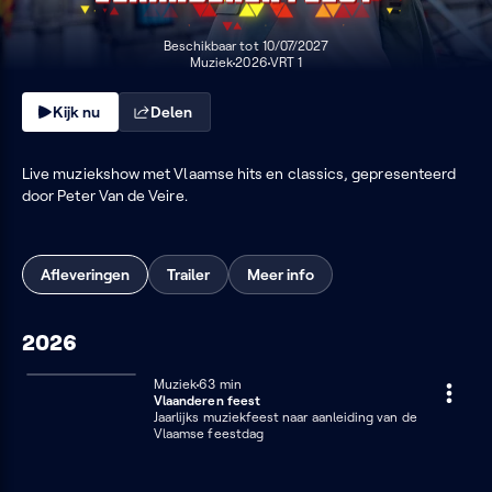
Beschikbaar tot 10/07/2027
Muziek
2026
VRT 1
Kijk nu
Delen
Live muziekshow met Vlaamse hits en classics, gepresenteerd
door Peter Van de Veire.
Afleveringen
Trailer
Meer info
2026
Muziek
63 minuten
63 min
Vlaanderen feest
Jaarlijks muziekfeest naar aanleiding van de
Vlaamse feestdag