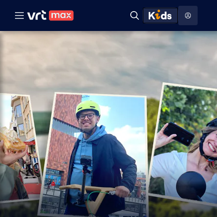
Naar hoofdinhoud
Naar audiodescriptie
Naar help
ontdekken
Toon
Zoeken
Naar nuttige links
menu
Hoog contrast modus