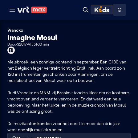
Naar hoofdinhoud
Naar audiodescriptie
Naar help
ontdekken
Toon
Zoeken
Naar nuttige links
menu
Hoog contrast modus
Vranckx
Imagine Mosul
Docu
S2017
Afl.51
30 min
Dit
programma
kan
Melsbroek, een zonnige ochtend in september. Een C130 van
je
het Belgisch leger vertrekt richting Erbil, Irak. Aan boord zo'n
enkel
120 instrumenten geschonken door Vlamingen, om de
in
muziekschool van Mosul weer op te bouwen.
de
EU
Rudi Vranckx en MNM-dj Brahim stonden klaar om de kostbare
bekijken
vracht over land verder te vervoeren. En dat werd een hele
beproeving. Maar het lukte, en in de muziekschool van Mosul
was de ontlading groot.
De muzikanten konden voor het eerst in meer dan drie jaar
weer openlijk muziek spelen.