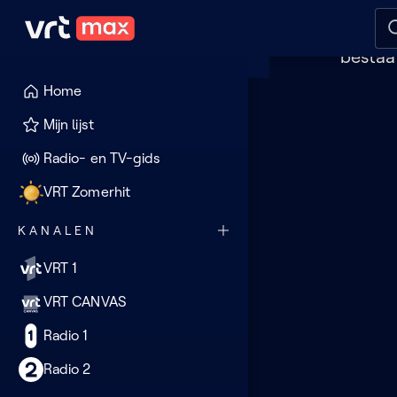
Dez
Naar hoofdinhoud
Naar audiodescriptie
Naar
Je 
bestaa
Home
Deze
Mijn lijst
pagina
Radio- en TV-gids
lijkt
VRT Zomerhit
verloren
KANALEN
VRT 1
VRT CANVAS
Radio 1
Radio 2