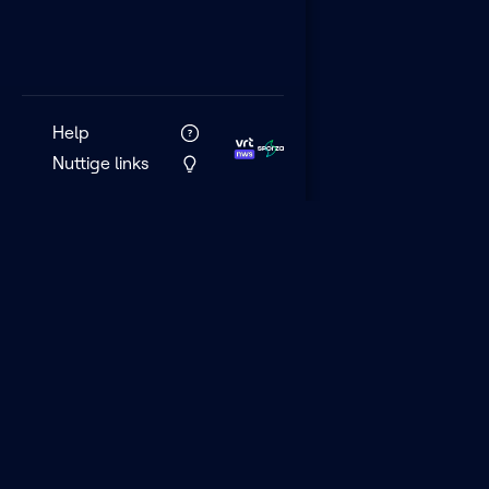
Help
Nuttige links
VRT MAX is het 
streamingplatf
VRT.