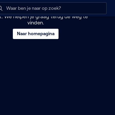
e pagina lijkt verloren
 help
Naar nuttige links
bent naar een pagina geleid die niet
t. We helpen je graag terug de weg te
vinden.
Naar homepagina