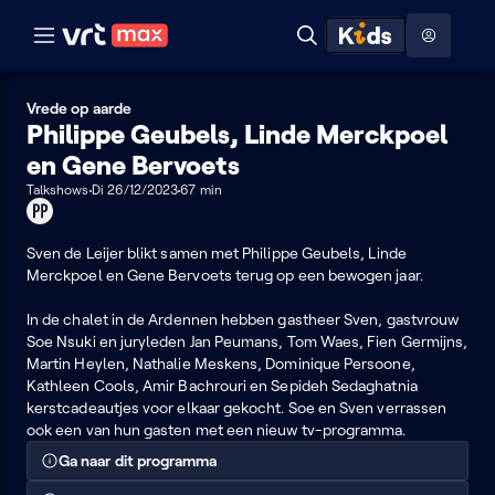
Naar hoofdinhoud
Naar audiodescriptie
Naar help
ontdekken
Toon
Zoeken
Naar nuttige links
menu
Hoog contrast modus
Vrede op aarde
Philippe Geubels, Linde Merckpoel
en Gene Bervoets
Talkshows
Di 26/12/2023
67 min
Product
placement
Sven de Leijer blikt samen met Philippe Geubels, Linde
Merckpoel en Gene Bervoets terug op een bewogen jaar.
In de chalet in de Ardennen hebben gastheer Sven, gastvrouw
Soe Nsuki en juryleden Jan Peumans, Tom Waes, Fien Germijns,
Martin Heylen, Nathalie Meskens, Dominique Persoone,
Kathleen Cools, Amir Bachrouri en Sepideh Sedaghatnia
kerstcadeautjes voor elkaar gekocht. Soe en Sven verrassen
ook een van hun gasten met een nieuw tv-programma.
Ga naar dit programma