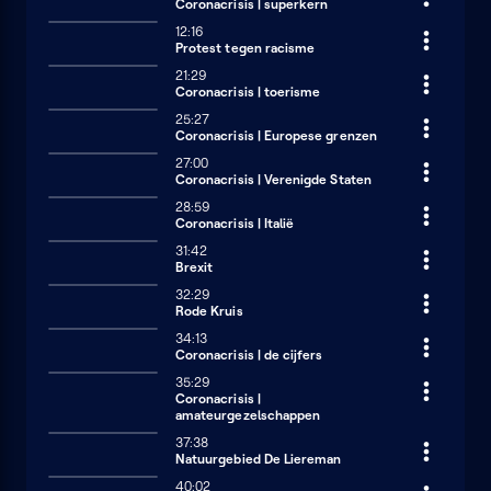
Coronacrisis | superkern
12:16
Protest tegen racisme
21:29
Coronacrisis | toerisme
25:27
Coronacrisis | Europese grenzen
27:00
Coronacrisis | Verenigde Staten
28:59
Coronacrisis | Italië
31:42
Brexit
32:29
Rode Kruis
34:13
Coronacrisis | de cijfers
35:29
Coronacrisis |
amateurgezelschappen
37:38
Natuurgebied De Liereman
40:02