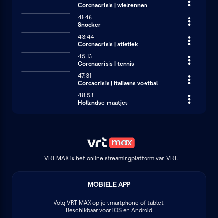
Coronacrisis | wielrennen
41:45
Snooker
43:44
Coronacrisis | atletiek
45:13
Coronacrisis | tennis
47:31
Coroacrisis | Italiaans voetbal
48:53
Hollandse maatjes
VRT MAX is het online streamingplatform van VRT.
MOBIELE APP
Volg
VRT MAX
op je smartphone of tablet.
Beschikbaar voor iOS en Android