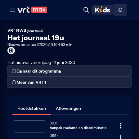
Naar hoofdinhoud
Naar audiodescriptie
Naar help
ontdekken
Toon
Zoeken
Naar nuttige links
menu
Hoog contrast modus
VRT NWS journaal
Het journaal 19u
Nieuws en actua
S2020
Afl.164
53 min
Dit
programma
kan
Het nieuws van vrijdag 12 juni 2020.
je
Ga naar dit programma
enkel
in
Meer van VRT 1
de
EU
bekijken
Hoofdstukken
Afleveringen
00:01
Aanpak racisme en discriminatie
08:17