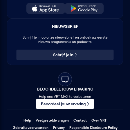
NIEUWSBRIEF
Schrijf je in op onze nieuwsbrief en ontdek als eerste
nieuwe programma's en podcasts
Schrijf je in
BEOORDEEL JOUW ERVARING
Help ons VRT MAX te verbeteren
Beoordeel jouw ervaring
(opent
(opent
(opent
Help
Veelgestelde vragen
Contact
Over VRT
in
in
in
(opent
(opent
(opent
Gebruiksvoorwaarden
Privacy
Responsible Disclosure Policy
een
een
een