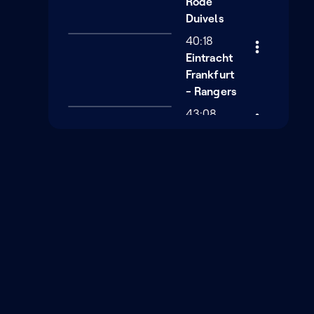
Rode
Duivels
40:18
Eintracht
Frankfurt
- Rangers
43:08
voetbal
NIEUWSBRIEF
Schrijf je in op onze
nieuwsbrief en ontdek als
eerste nieuwe programma's
en podcasts
Schrijf je in