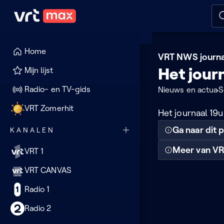
Naar hoofdinhoud
Naar audiodescriptie
Naar
Home
VRT NWS journa
Het jour
Mijn lijst
Radio- en TV-gids
Nieuws en actua
S
VRT Zomerhit
Het journaal 19
Ga naar dit
KANALEN
Meer van VR
VRT 1
VRT CANVAS
Radio 1
Radio 2