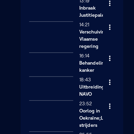
13:19
Inbraak
Justitiepaleis
14:21
Verschuivingen
Vlaamse
regering
16:14
Behandeling
kanker
18:43
Uitbreiding
NAVO
23:52
Oorlog in
Oekraïne;Lot
strijders