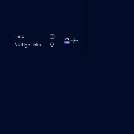
Help
Nuttige links
VRT MAX is het 
streamingplatf
VRT.