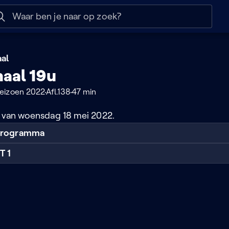
 help
Naar nuttige links
al
naal 19u
eizoen 2022
Afl.138
47 min
u van woensdag 18 mei 2022.
 programma
T 1