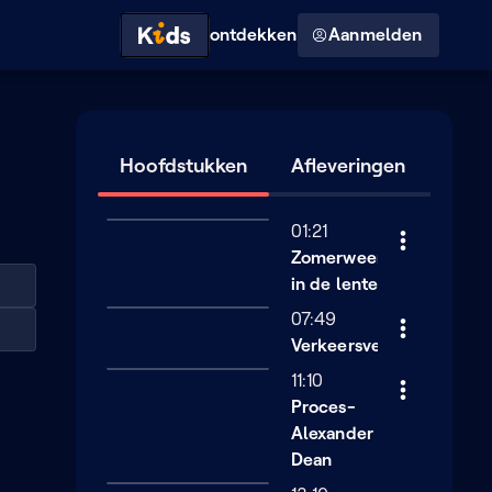
Hoog contrast modus
ontdekken
Aanmelden
Hoofdstukken
Afleveringen
01:21
Zomerweer
in de lente
07:49
Verkeersveiligheid
11:10
Proces-
Alexander
Dean