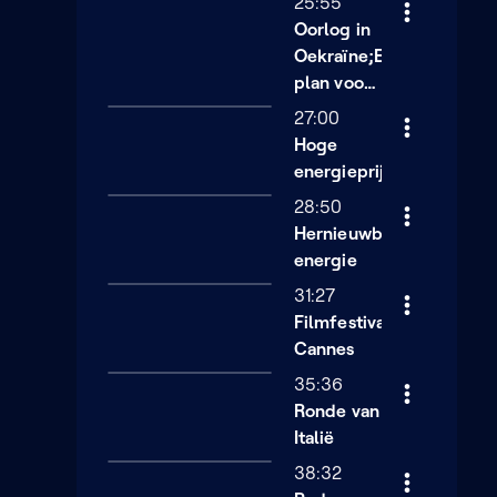
25:55
Oorlog in
Oekraïne;EU-
plan voor
energie
27:00
Hoge
energieprijzen
28:50
Hernieuwbare
energie
31:27
Filmfestival
Cannes
35:36
Ronde van
Italië
38:32