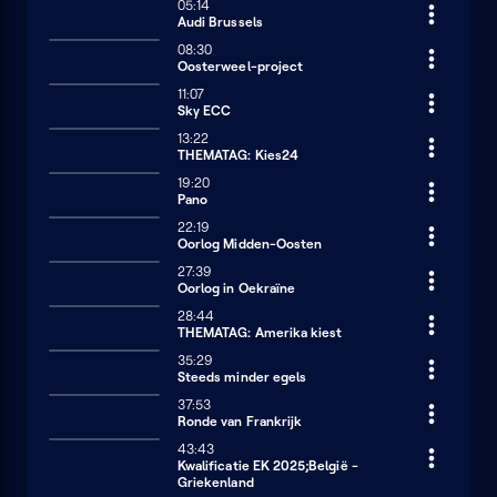
05:14
Audi Brussels
08:30
Oosterweel-project
11:07
Sky ECC
13:22
THEMATAG: Kies24
19:20
Pano
22:19
Oorlog Midden-Oosten
27:39
Oorlog in Oekraïne
28:44
THEMATAG: Amerika kiest
35:29
Steeds minder egels
37:53
Ronde van Frankrijk
43:43
Kwalificatie EK 2025;België -
Griekenland