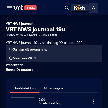
Naar hoofdinhoud
Naar audiodescriptie
Naar help
ontdekken
Toon
Zoeken
Naar nuttige links
menu
Hoog contrast modus
VRT NWS journaal
VRT NWS journaal 19u
Nieuws en actua
S2024
Afl.303
53 min
VRT NWS journaal 19u van dinsdag 29 oktober 2024.
Ga naar dit programma
Meer van VRT 1
Presentatie:
Hanne Decoutere
Hoofdstukken
Afleveringen
01:05
Krantenbedeling