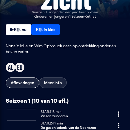
Seizoen 1 langer dan een jaar beschikbaar
Kinderen en jongeren
1 Seizoen
Ketnet
Kijk nu
Kijk in kids
Nona ’t Jolle en Wim Opbrouck gaan op ontdekking onder én
boven water.
Afleveringen
Meer info
Seizoen 1 (10 van 10 afl.)
Seizoen 1
S1
Afl.1
13 minuten
13 min
Vissen zenderen
Seizoen 1
S1
Afl.2
14 minuten
14 min
De geschiedenis van de Noordzee