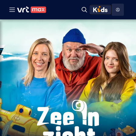
Naar hoofdinhoud
Naar audiodescriptie
Naar help
ontdekken
Toon
Zoeken
Naar nuttige links
menu
Hoog contrast modus
Zee
in
zicht