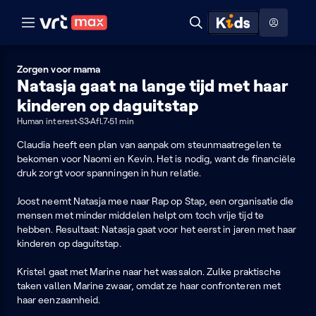
Naar hoofdinhoud
Naar audiodescriptie
Naar help
ontdekken
Toon
Zoeken
Naar nuttige links
menu
Hoog contrast modus
Zorgen voor mama
Natasja gaat na lange tijd met haar
kinderen op daguitstap
Human interest
S3
Afl.7
51 min
Claudia heeft een plan van aanpak om steunmaatregelen te
bekomen voor Naomi en Kevin. Het is nodig, want de financiële
druk zorgt voor spanningen in hun relatie.
Joost neemt Natasja mee naar Rap op Stap, een organisatie die
mensen met minder middelen helpt om toch vrije tijd te
hebben. Resultaat: Natasja gaat voor het eerst in jaren met haar
kinderen op daguitstap.
Kristel gaat met Marine naar het wassalon. Zulke praktische
taken vallen Marine zwaar, omdat ze haar confronteren met
haar eenzaamheid.