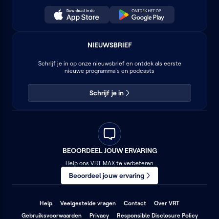
NIEUWSBRIEF
Schrijf je in op onze nieuwsbrief en ontdek als eerste
nieuwe programma's en podcasts
Schrijf je in
BEOORDEEL JOUW ERVARING
Help ons VRT MAX te verbeteren
Beoordeel jouw ervaring
(opent
(opent
(opent
Help
Veelgestelde vragen
Contact
Over VRT
in
in
in
(opent
(opent
(opent
Gebruiksvoorwaarden
Privacy
Responsible Disclosure Policy
een
een
een