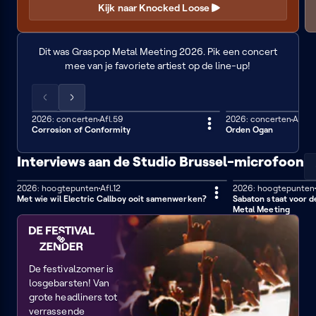
Kijk naar Knocked Loose
Concerten
van
Dit was Graspop Metal Meeting 2026. Pik een concert
Graspop
mee van je favoriete artiest op de line-up!
Metal
Meeting
Scrol
Scrol
de
de
2026: concerten
Afl.59
2026: concerten
Afl.5
53 min
44 min
Corrosion of Conformity
Orden Ogan
lijst
lijst
naar
naar
Interviews aan de Studio Brussel-microfoon
links
rechts
2026: hoogtepunten
Afl.12
2026: hoogtepunten
10 min
7 min
Met wie wil Electric Callboy ooit samenwerken?
Sabaton staat voor 
Metal Meeting
Radar
op
de
De festivalzomer is
losgebarsten! Van
festivals
grote headliners tot
verrassende