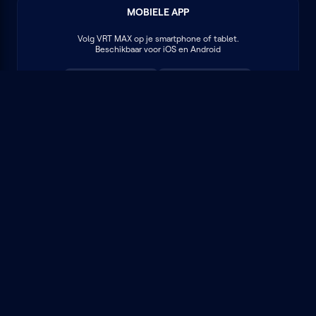
MOBIELE APP
Volg
VRT MAX
op je smartphone of tablet.
Beschikbaar voor iOS en Android
NIEUWSBRIEF
Schrijf je in op onze nieuwsbrief en ontdek als eerste
nieuwe programma's en podcasts
Schrijf je in
BEOORDEEL JOUW ERVARING
Help ons VRT MAX te verbeteren
Beoordeel jouw ervaring