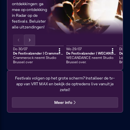
ontdekkingen: ga
mee op ontdekking
in Radar op de
festivals. Beluister
alle uitzendingen!
Scrol
Scrol
de
de
Donderdag 30 juli
Do 30/07
Woensdag 29 juli
Wo 29/07
Dinsda
Di 28/
60 min
60 min
60 m
De Festivalzender | Crammerock
De Festivalzender | WECANDANCE
lijst
lijst
Crammerock neemt Studio
WECANDANCE neemt Studio
Lokers
naar
naar
Brussel over
Brussel over.
Brusse
links
rechts
Rock
Werchter
Festivals volgen op het grote scherm? Installeer de tv-
TV
app van VRT MAX en bekijk de optredens live vanuit je
zetel!
Meer info