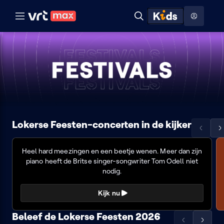
Naar hoofdinhoud
Naar audiodescriptie
Naar help
ontdekken
Toon
Zoeken
Naar nuttige links
menu
Hoog contrast modus
Festivals
Lokerse Feesten-concerten in de kijker
Scrol
Sc
Tom
de
d
Odell
Heel hard meezingen en een beetje wenen. Meer dan zijn
lijst
lij
piano heeft de Britse singer-songwriter Tom Odell niet
naar
na
nodig.
links
re
Kijk nu
Beleef de Lokerse Feesten 2026