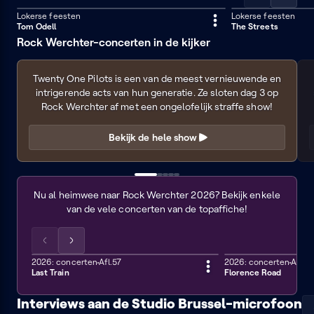
Scrol
Scrol
de
de
Lokerse feesten
Lokerse feesten
29 min
45 min
Tom Odell
The Streets
lijst
lijst
Rock Werchter-concerten in de kijker
naar
naar
Rock
links
rechts
Werchter
Twenty One Pilots is een van de meest vernieuwende en
2026:
intrigerende acts van hun generatie. Ze sloten dag 3 op
Twenty
Rock Werchter af met een ongelofelijk straffe show!
One
Bekijk de hele show
Pilots
Concerten
van
Nu al heimwee naar Rock Werchter 2026? Bekijk enkele
Rock
van de vele concerten van de topaffiche!
Werchter
Scrol
Scrol
de
de
2026: concerten
Afl.57
2026: concerten
Afl.5
42 min
12 min
Last Train
Florence Road
lijst
lijst
naar
naar
Interviews aan de Studio Brussel-microfoon
links
rechts