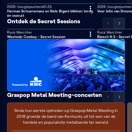
2026: hoogtepunten
Afl.25
2026: hoogtepunten
8 min
4 min
Herman Schueremans en Nele Bigaré blikken terug
Voor Jelle van Dresse
én vooruit
Ontdek de Secret Sessions
Scrol
Scrol
de
de
Rock Werchter
Rock Werchter
24 min
14 min
Westside Cowboy - Secret Session
Bleech 9:3 - Secret 
lijst
lijst
naar
naar
KBC
links
rechts
Graspop Metal Meeting-concerten
Scrol
Scrol
Knocked
de
de
Loose
Sinds hun eerste optreden op Graspop Metal Meeting in
lijst
lijst
2018 groeide de band van Kentucky uit tot een van de
naar
naar
hardste en populairste metalbands ter wereld.
links
rechts