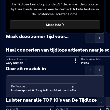
de
de
Tijdloze
De Tijdloze brengt op zondag 27 december de grootste
lijst
lijst
Tribute
tijdloze bands samen in een fantastisch tribute festival in
naar
naar
Festival
de Oostendse Coretec Dôme.
links
rechts
-
Meer info
december
2026
Maak deze zomer tijd voor...
Scrol
Scrol
de
de
Tijd
Tijd
Haal concerten van tijdloze artiesten naar je 
lijst
lijst
voor
voor
naar
naar
David
Phil
Lokerse feesten
Rock Werchter
links
rechts
Bowie
Collines
60 min
76 min
Gary Numan
Pixies
Daar zit muziek in
Scrol
Scrol
De
Madonna
Chasing
Kings
de
de
popcast
&
Trane:
from
lijst
lijst
Graham
the
Queens:
De Popcast
naar
naar
62 min
John
the
Festivalspecial 4: Yong Yello en klankman Frank
links
rechts
Coltrane
Run
documentary
DMC
Luister naar alle TOP 10's van De Tijdloze
story
Scrol
de
Zaterdag 23 mei
Za 23/05
Zaterdag 2 mei
Za 02/05
Wo
Wo