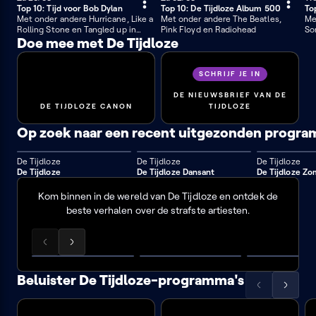
60 min
60 min
6
Top 10: Tijd voor Bob Dylan
Top 10: De Tijdloze Album 500
To
lijst
Met onder andere Hurricane, Like a
Met onder andere The Beatles,
Me
naar
Rolling Stone en Tangled up in
Pink Floyd en Radiohead
So
links
Blue.
Doe mee met De Tijdloze
Wa
SCHRIJF JE IN
DE NIEUWSBRIEF VAN DE
DE TIJDLOZE CANON
TIJDLOZE
Op zoek naar een recent uitgezonden program
De Tijdloze
De Tijdloze
De Tijdloze
De Tijdloze
De Tijdloze Dansant
De
De Tijdloze Z
Tijdloze
Kom binnen in de wereld van De Tijdloze en ontdek de
muziekdocu's
beste verhalen over de strafste artiesten.
Scrol
Scrol
Pink
Neil
Kate
de
de
Floyd:
Young:
Bush:
lijst
lijst
Beluister De Tijdloze-programma's
live
the
the
naar
naar
Scrol
Scrol
at
reasons
timeless
links
rechts
de
de
Pompeii
of
genius