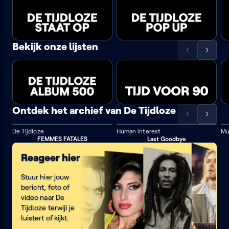
lijst
lijst
MCMLXXII
wrath
naar
naar
links
rechts
DE TIJDLOZE STAAT OP
DE TIJDLOZE POP UP
Bekijk onze lijsten
Scrol
Scrol
de
de
lijst
lijst
naar
naar
links
rechts
DE TIJDLOZE ALBUM 500
TIJD VOOR 90
Ontdek het archief van De Tijdloze
Scrol
Scrol
de
de
De Tijdloze
Human interest
Mu
lijst
lijst
FEMMES FATALES
Last Goodbye
naar
naar
Reageer hier
links
rechts
Stuur hier jouw
bericht, foto of
video naar De
Tijdloze terwijl je
luistert of kijkt.