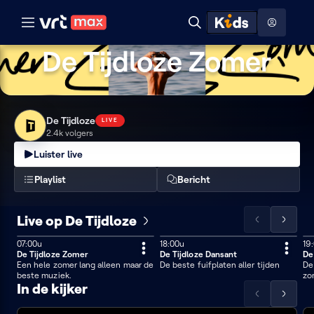
Naar hoofdinhoud
Naar audiodescriptie
Naar 
ontdekken
Toon
Hoog contrast modus
Zoeken
menu
De Tijdloze Zomer
De
Tijdloze
De Tijdloze
LIVE
2.4k volgers
Luister live
Playlist
Bericht
Live op De Tijdloze
Scrol
Scrol
de
de
LIVE
07:00u
18:00u
19
60 min
3
lijst
lijst
De Tijdloze Zomer
De Tijdloze Dansant
De
660 min
Een hele zomer lang alleen maar de
De beste fuifplaten aller tijden
De
naar
naar
beste muziek.
zo
links
rechts
In de kijker
Scrol
Scrol
De