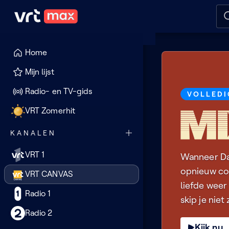
Naar hoofdinhoud
Naar audiodescriptie
Naar
Home
VRT
Mijn lijst
CANVAS
Radio- en TV-gids
Mix
VOLLEDI
tape
VRT Zomerhit
KANALEN
VRT 1
Wanneer Dan
opnieuw con
VRT CANVAS
liefde wee
Radio 1
skip je niet
Radio 2
Kijk nu