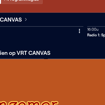
T CANVAS
16:00u
Vandaag
Radio 1: S
zien op VRT CANVAS
Mix
tape
er