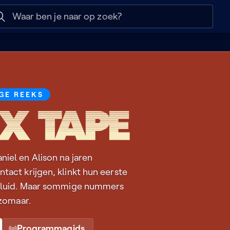
 help
Naar nuttige links
GE REEKS
iel en Alison na jaren
tact krijgen, klinkt hun eerste
r luid. Maar sommige nummers
 zomaar.
Programmagids