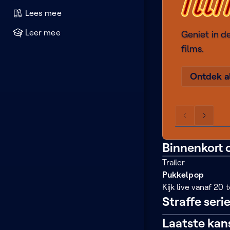
Lees mee
Leer mee
Geniet in d
films.
Ontdek al
Scrol
Scrol
The
de
de
French
lijst
lijst
Binnenkort
Dispatch
naar
naar
Trailer
1 min
links
rechts
Pukkelpop
Kijk live vanaf 20
Straffe seri
Mix
Laatste kan
tape