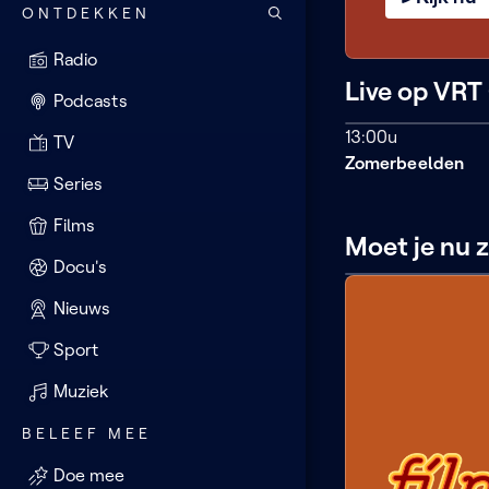
ONTDEKKEN
Radio
Live op VR
Podcasts
LIVE
13:00u
TV
Zomerbeelden
13:00 - 16:00
Series
Films
Moet je nu 
Docu's
AI
confidential:
Nieuws
tales
from
Sport
the
AI
Muziek
revolution
BELEEF MEE
Filmzom
Doe mee