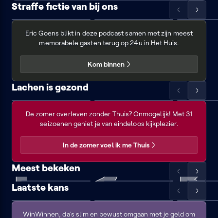
links
rechts
Straffe fictie van bij ons
Scrol
Scrol
Het
De
Goesting
Tom
de
de
Huis
twaalf
&
Eric Goens blikt in deze podcast samen met zijn meest
lijst
lijst
met
Harry
100
memorabele gasten terug op 24u in Het Huis.
naar
naar
audiodescriptie
links
rechts
Kom binnen
Lachen is gezond
Scrol
Scrol
Thuis
Zeg
Geub
Boomer
de
de
eens
met
met
De zomer overleven zonder Thuis? Onmogelijk! Met 31
lijst
lijst
euh
audiodescriptie
audiodescri
seizoenen geniet je van eindeloos kijkplezier.
naar
naar
links
rechts
In de zomer voel ik me Thuis
Meest bekeken
Scrol
Scrol
FC
VRT
Flikken
de
de
Laatste kans
De
NWS
Maastric
lijst
Scrol
lijst
Scrol
WinWin
Kampioenen
journaal
met
Pommelien
Reasons
Dublin
naar
de
naar
de
audiodes
Thijs
to
Zoo
WinWinnen, da's slim en bewust omgaan met je geld om
links
lijst
rechts
lijst