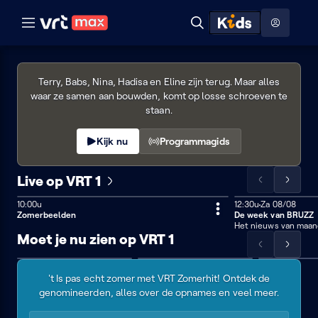
Naar hoofdinhoud
Naar audiodescriptie
Naar help
ontdekken
Toon
Zoeken
Naar nuttige links
NIEUW SEIZOEN
menu
Eyecatchers
Hoog contrast modus
VRT
Terry, Babs, Nina, Hadisa en Eline zijn terug. Maar alles
1
waar ze samen aan bouwden, komt op losse schroeven te
staan.
Kijk nu
Programmagids
Live op VRT 1
Scrol
Scrol
de
de
LIVE
10:00u
12:30u
Zaterdag 8 au
Za 08/08
Vandaag om 12:30
lijst
lijst
Zomerbeelden
De week van BRUZZ
10:00 - 12:30
Het nieuws van maand
naar
naar
Moet je nu zien op VRT 1
links
rechts
Scrol
Scrol
VRT
Eyecatchers
VRT
Is
de
de
Zomerhit
met
Zomerhit
dit
't Is pas echt zomer met VRT Zomerhit! Ontdek de
lijst
lijst
audiodescriptie
jouw
genomineerden, alles over de opnames en veel meer.
naar
naar
zomerhit?
links
rechts