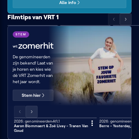
Alle info
Filmtips van VRT 1
Scrol
Scrol
Love,
10
Hope
de
de
Rosie
things
springs
VRT
lijst
lijst
STEM
I
naar
naar
Zomerhit
hate
links
rechts
about
you
De genomineerden
zijn bekend! Laat van
je horen en kies wie
dé VRT Zomerhit van
het jaar wordt.
Stem hier
Scrol
Scrol
de
de
2026: genomineerden
Afl.1
2026: genomineerden
3 min
3 min
Aaron Blommaert & Zoë Livay - Tranen Van
Berre - Yesterday, To
lijst
lijst
Goud
naar
naar