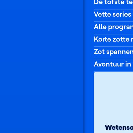
De tofste t
De
Vette series
3
Musketiers
Meisjes
Alle progra
#LikeMe:
Korte zotte
Sofa
secrets
Zig
Zot spannen
&
Sharko
Hoodie
Avontuur in
met
audiodescriptie
Schijtluizen
Wetensch