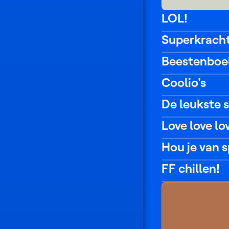
LOL!
Prank
Superkracht
Squad
Robin
Beestenboe
Hood
Zotte
Coolio's
dieren
Buck
De leukste 
The
Love love lo
Athena
4eVeR
Hou je van 
United
FF chillen!
Campus
12