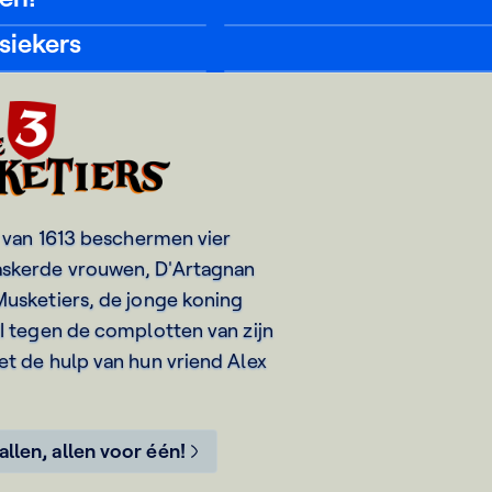
Yap!
Karrewiet
siekers
De
Elfenheuvel
ers
js van 1613 beschermen vier
skerde vrouwen, D'Artagnan
Musketiers, de jonge koning
II tegen de complotten van zijn
et de hulp van hun vriend Alex
allen, allen voor één!