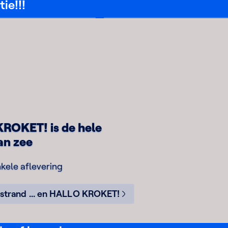
HALLO
ie!!!
KROKET!
De
camping
ROKET! is de hele
an zee
kele aflevering
 strand ... en HALLO KROKET!