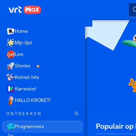
Naar hoofdinhoud
Naar audiodescriptie
Naar
Home
Mijn lijst
Live
Stories
Ketnet hits
Karrewiet
HALLO KROKET!
ONTDEKKEN
Program
Populair o
Programma's