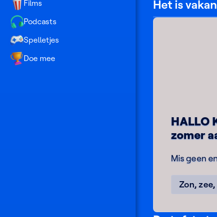
No
Het is vakant
Films
Yap!
Ketnet
Podcasts
zapt
terug
Spelletjes
Doe mee
HALLO K
zomer a
Mis geen en
Zon, zee,