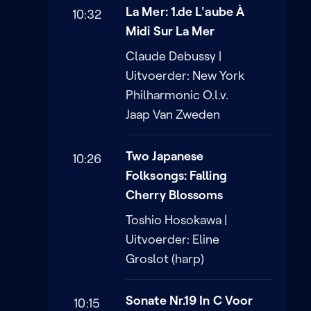
La Mer: 1.de L'aube À
10:32
Midi Sur La Mer
Claude Debussy |
Uitvoerder: New York
Philharmonic O.l.v.
Jaap Van Zweden
Two Japanese
10:26
Folksongs: Falling
Cherry Blossoms
Toshio Hosokawa |
Uitvoerder: Eline
Groslot (harp)
Sonate Nr.19 In C Voor
10:15