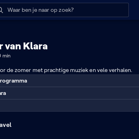
 help
Naar nuttige links
 van Klara
0 min
door de zomer met prachtige muziek en vele verhalen.
 programma
ara
avel