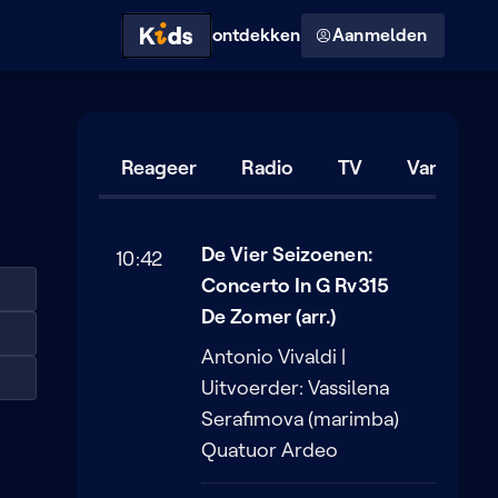
Hoog contrast modus
ontdekken
Aanmelden
Reageer
Radio
TV
Vandaag
De Vier Seizoenen:
10:42
Concerto In G Rv315
De Zomer (arr.)
Antonio Vivaldi |
Uitvoerder: Vassilena
Serafimova (marimba)
Quatuor Ardeo