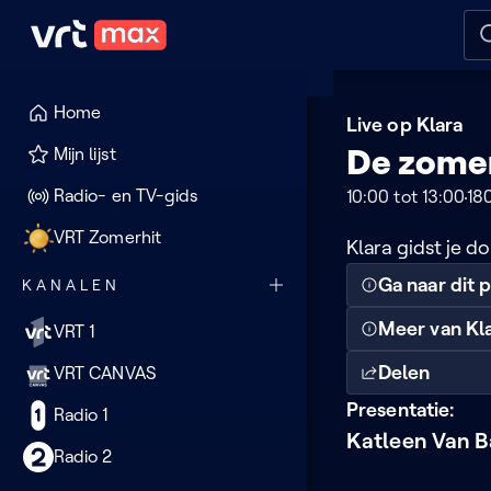
Naar hoofdinhoud
Naar audiodescriptie
Naar
Home
Klara
Live op Klara
De zomer
Mijn lijst
Radio- en TV-gids
10:00 tot 13:00
18
VRT Zomerhit
Klara gidst je 
Ga naar dit
KANALEN
Meer van Kl
VRT 1
Delen
VRT CANVAS
Presentatie:
Radio 1
Katleen Van B
Radio 2