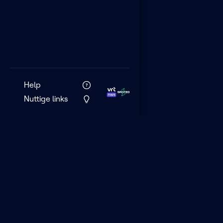
Help
Nuttige links
VRT MAX is het 
streamingplatf
VRT.