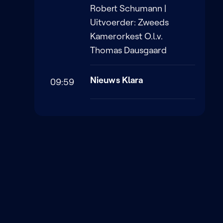
Robert Schumann |
Uitvoerder: Zweeds
Kamerorkest O.l.v.
Thomas Dausgaard
Nieuws Klara
09:59
Strijkkwartet In Es
09:52
Op.71 Nr.3: 2.andante
Con Moto
NIEUWSBRIEF
Joseph Haydn |
Schrijf je in op onze
Uitvoerder: Prazak
nieuwsbrief en ontdek als
Quartet
eerste nieuwe programma's
en podcasts
Symfonie Nr.1 In D
09:48