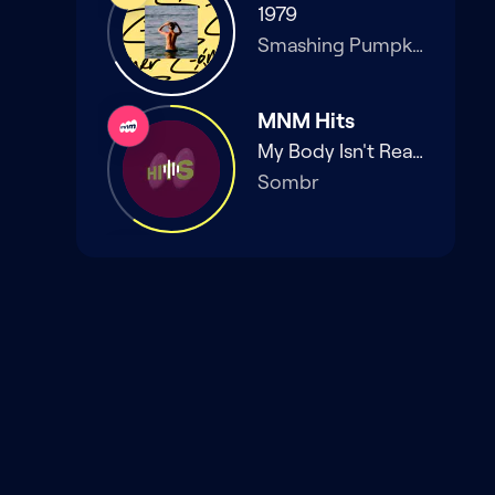
Tijdloze
1979
Smashing Pumpkins
MNM Hits
MNM
My Body Isn't Ready
Sombr
De tijd van je leven
Radio
Bene
Looking For Freedom
David Hasselhoff
NIEUWSBRIEF
Schrijf je in op onze
Klara Continuo
nieuwsbrief en ontdek als
Klara
Chants D'auvergne: Baïlero
eerste nieuwe programma's
Joseph Canteloube
en podcasts