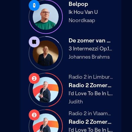
Belpop
Radio
1
Ik Hou Van U
Noordkaap
De zomer van Klara
Klara
3 Intermezzi Op.117
Johannes Brahms
Radio 2 in Limburg
Radio
2
Radio 2 Zomerhit backstage
I'd Love To Be In Love
Judith
Radio 2 in Vlaams-Brabant
Radio
2
Radio 2 Zomerhit backstage
I'd Love To Be In Love