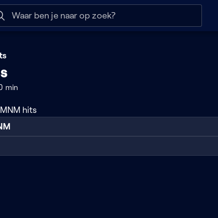
 help
Naar nuttige links
ts
s
0 min
r MNM hits
MNM