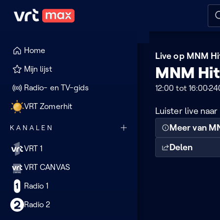
Naar hoofdinhoud
Naar audiodescriptie
Naar
Home
MNM
Live op MNM Hi
MNM Hit
Mijn lijst
Hits
Radio- en TV-gids
12:00 tot 16:00
24
VRT Zomerhit
Luister live naa
Meer van 
KANALEN
Delen
VRT 1
VRT CANVAS
Radio 1
Radio 2