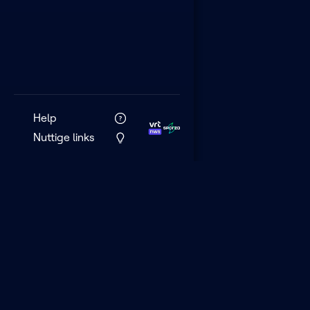
Help
Nuttige links
VRT MAX is het 
streamingplatf
VRT.