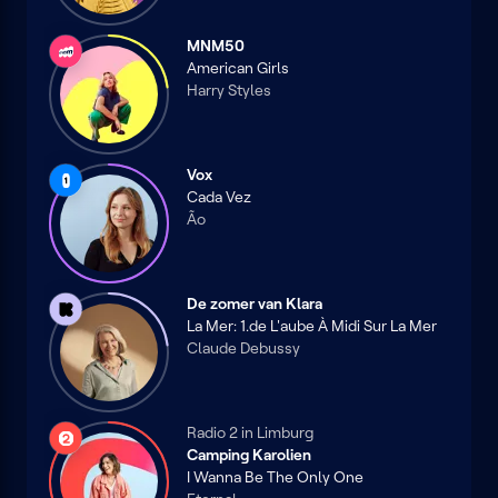
MNM50
MNM
American Girls
Harry Styles
Vox
Radio
Cada Vez
1
Ão
De zomer van Klara
Klara
La Mer: 1.de L'aube À Midi Sur La Mer
Claude Debussy
Radio 2 in Limburg
Radio
Camping Karolien
2
I Wanna Be The Only One