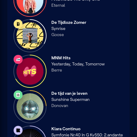
Eternal
De Tijdloze Zomer
De
Synrise
Tijdloze
Goose
MNM Hits
MNM
Yesterday, Today, Tomorrow
Berre
De tijd van je leven
Radio
Sunshine Superman
Bene
Donovan
Klara Continuo
Klara
Symfonie Nr.40 In G Kv550: 2.andante