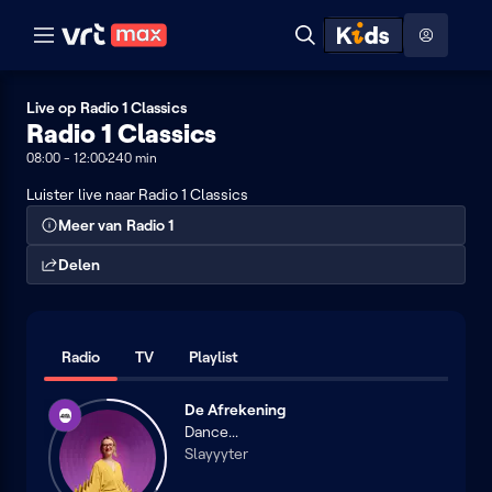
Naar hoofdinhoud
Naar audiodescriptie
Naar help
ontdekken
Toon
Zoeken
Naar nuttige links
menu
Hoog contrast modus
Radio
Live op Radio 1 Classics
Radio 1 Classics
1
08:00 - 12:00
240 min
Classics
Luister live naar Radio 1 Classics
Meer van Radio 1
Delen
Radio
TV
Playlist
De Afrekening
Studio
Dance...
Brussel
Slayyyter