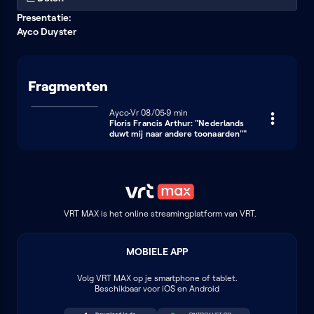
Presentatie:
Ayco Duyster
Fragmenten
Ayco
Vrijdag 8 mei
Vr 08/05
9 minuten
9 min
Floris Francis Arthur: "Nederlands
duwt mij naar andere toonaarden""
VRT MAX is het online streamingplatform van VRT.
MOBIELE APP
Volg
VRT MAX
op je smartphone of tablet.
Beschikbaar voor iOS en Android