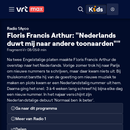
Naar hoofdinhoud
Naar audiodescriptie
Naar help
ontdekken
Toon
Zoeken
Naar nuttige links
menu
Hoog contrast modus
Radio 1
Ayco
Floris Francis Arthur: "Nederlands
duwt mij naar andere toonaarden""
Fragment
Vr 08/05
9 min
Na twee Engelstalige platen maakte Floris Francis Arthur de
overstap naar het Nederlands. Vorige zomer trok hij naar Parijs
om nieuwe nummers te schrijven, maar daar kwam niets uit. Bij
thuiskomst barstte hij van de goesting om nieuwe muziek te
maken en plots kwam er een Nederlandstalig nummer uit hem.
Daarna ging het snel: 3 à 4 weken lang schreef hij bijna elke dag
een nieuw nummer. In het najaar verschijnt zijn
Nederlandstalige debuut 'Normaal ben ik beter'.
Ga naar dit programma
Meer van Radio 1
Delen