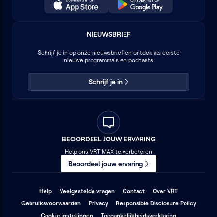
NIEUWSBRIEF
Schrijf je in op onze nieuwsbrief en ontdek als eerste
nieuwe programma's en podcasts
Schrijf je in
BEOORDEEL JOUW ERVARING
Help ons VRT MAX te verbeteren
Beoordeel jouw ervaring
(opent
(opent
(opent
Help
Veelgestelde vragen
Contact
Over VRT
in
in
in
(opent
(opent
(opent
Gebruiksvoorwaarden
Privacy
Responsible Disclosure Policy
een
een
een
in
in
in
nieuw
nieuw
nieuw
(opent
Cookie instellingen
Toegankelijkheidsverklaring
een
een
een