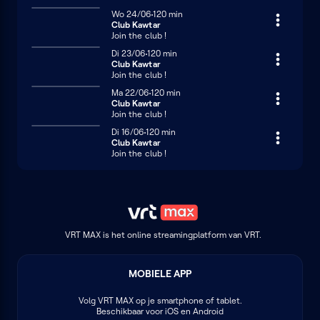
Woensdag 24 juni
Wo 24/06
120 minuten
120 min
Club Kawtar
Join the club !
Dinsdag 23 juni
Di 23/06
120 minuten
120 min
Club Kawtar
Join the club !
Maandag 22 juni
Ma 22/06
120 minuten
120 min
Club Kawtar
Join the club !
Dinsdag 16 juni
Di 16/06
120 minuten
120 min
Club Kawtar
Join the club !
VRT MAX is het online streamingplatform van VRT.
MOBIELE APP
Volg
VRT MAX
op je smartphone of tablet.
Beschikbaar voor iOS en Android