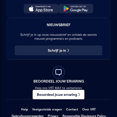
NIEUWSBRIEF
Schrijf je in op onze nieuwsbrief en ontdek als eerste
nieuwe programma's en podcasts
Schrijf je in
BEOORDEEL JOUW ERVARING
Help ons VRT MAX te verbeteren
Beoordeel jouw ervaring
(opent
(opent
(opent
Help
Veelgestelde vragen
Contact
Over VRT
in
in
in
(opent
(opent
(opent
Gebruiksvoorwaarden
Privacy
Responsible Disclosure Policy
een
een
een