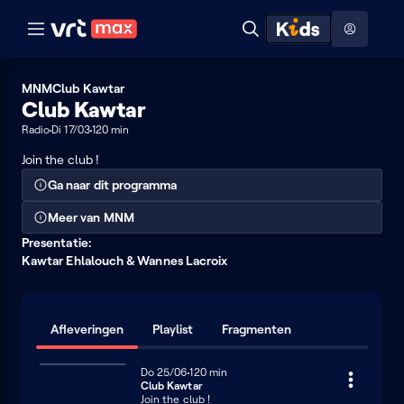
Naar hoofdinhoud
Naar audiodescriptie
Naar help
ontdekken
Toon
Zoeken
Naar nuttige links
menu
Hoog contrast modus
MNM
Club Kawtar
Club Kawtar
Radio
Di 17/03
120 min
Join the club !
Ga naar dit programma
Meer van MNM
Presentatie:
Kawtar Ehlalouch & Wannes Lacroix
Afleveringen
Playlist
Fragmenten
Donderdag 25 juni
Do 25/06
120 minuten
120 min
Club Kawtar
Join the club !