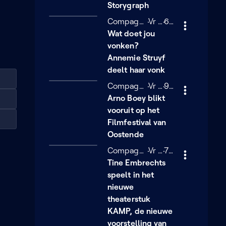
s
Storygraph
e
Compagnie Merckpoel
Vrijdag 30 januari
Vr 30/01
6 minuten
6 min
Wat doet jou
vonken?
Annemie Struyf
deelt haar vonk
Compagnie Merckpoel
Vrijdag 30 januari
Vr 30/01
9 minuten
9 min
Arno Boey blikt
vooruit op het
Filmfestival van
Oostende
Compagnie Merckpoel
Vrijdag 30 januari
Vr 30/01
7 minuten
7 min
Tine Embrechts
speelt in het
nieuwe
theaterstuk
KAMP, de nieuwe
voorstelling van