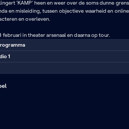
lingert 'KAMP' heen en weer over de soms dunne gren
da en misleiding, tussen objectieve waarheid en onlin
 acteren en overleven.
8 februari in theater arsenaal en daarna op tour.
 programma
dio 1
oel