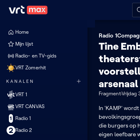
Naar hoofdinhoud
Naar audiodescriptie
Naar
Home
Radio 1
Compagn
Tine Emb
Mijn lijst
Radio- en TV-gids
theaters
VRT Zomerhit
voorstel
arsenaal
KANALEN
Fragment
Vrijdag 
VRT 1
VRT CANVAS
In 'KAMP' wordt
bevolkingsgroep 
Radio 1
die burgers op h
Radio 2
eigen leefbare 