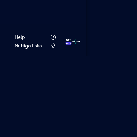
Help
Nuttige links
VRT MAX is het 
streamingplatf
VRT.