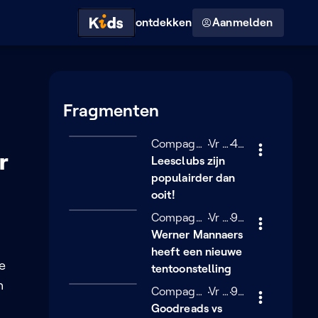
Hoog contrast modus
ontdekken
Aanmelden
Fragmenten
Compagnie Merckpoel
Vrijdag 30 januari
Vr 30/01
4 minuten
4 min
r
Leesclubs zijn
populairder dan
ooit!
Compagnie Merckpoel
Vrijdag 30 januari
Vr 30/01
9 minuten
9 min
Werner Mannaers
heeft een nieuwe
oe
tentoonstelling
n
Compagnie Merckpoel
Vrijdag 30 januari
Vr 30/01
9 minuten
9 min
Goodreads vs