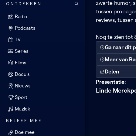
zwarte humor, s
ONTDEKKEN
tussen propagan
Radio
reviews, tussen
Podcasts
Nog te zien tot 
TV
Ga naar dit
Series
Meer van Ra
Films
Delen
Docu's
Presentatie:
Nieuws
Linde Merckp
Sport
Muziek
BELEEF MEE
Doe mee