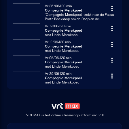
Vrijdag 26 juni
Vr 26/06
120 minuten
120 min
Compagnie Merckpoel
'Compagnie Merckpoel' trekt naar de Passa
Porta Bookshop om de Dag van de
Boekhandel te vieren.
Vrijdag 19 juni
Vr 19/06
120 minuten
120 min
Compagnie Merckpoel
met Linde Merckpoel
Vrijdag 12 juni
Vr 12/06
120 minuten
120 min
Compagnie Merckpoel
met Linde Merckpoel
Vrijdag 5 juni
Vr 05/06
120 minuten
120 min
Compagnie Merckpoel
met Linde Merckpoel
Vrijdag 29 mei
Vr 29/05
120 minuten
120 min
Compagnie Merckpoel
met Linde Merckpoel
VRT MAX is het online streamingplatform van VRT.