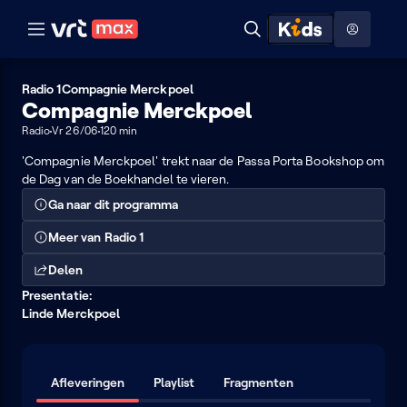
Naar hoofdinhoud
Naar audiodescriptie
Naar help
ontdekken
Toon
Zoeken
Naar nuttige links
menu
Hoog contrast modus
Radio 1
Compagnie Merckpoel
Compagnie Merckpoel
Radio
Vr 26/06
120 min
'Compagnie Merckpoel' trekt naar de Passa Porta Bookshop om
de Dag van de Boekhandel te vieren.
Ga naar dit programma
Meer van Radio 1
Delen
Presentatie:
Linde Merckpoel
Afleveringen
Playlist
Fragmenten