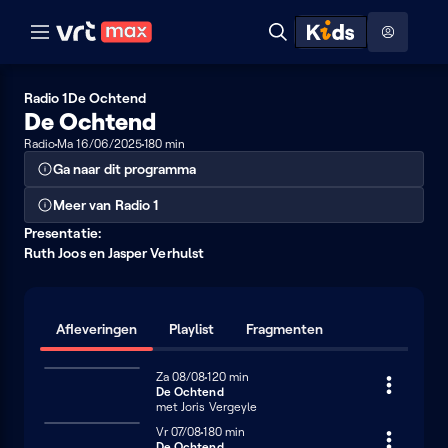
Naar hoofdinhoud
Naar audiodescriptie
Naar help
ontdekken
Toon
Zoeken
Naar nuttige links
menu
Hoog contrast modus
Radio 1
De Ochtend
De Ochtend
Radio
Ma 16/06/2025
180 min
Ga naar dit programma
Meer van Radio 1
Presentatie:
Ruth Joos en Jasper Verhulst
Afleveringen
Playlist
Fragmenten
Zaterdag 8 augustus
Za 08/08
120 minuten
120 min
LIVE
De Ochtend
met Joris Vergeyle
Vrijdag 7 augustus
Vr 07/08
180 minuten
180 min
De Ochtend