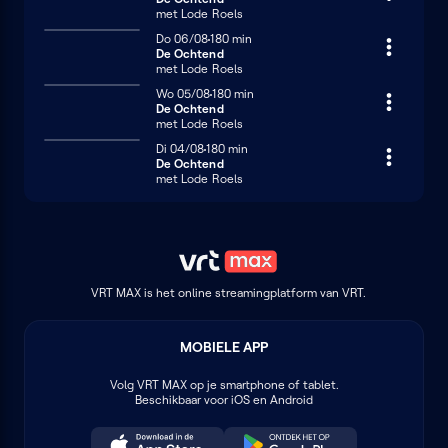
met Lode Roels
Donderdag 6 augustus
Do 06/08
180 minuten
180 min
De Ochtend
met Lode Roels
Woensdag 5 augustus
Wo 05/08
180 minuten
180 min
De Ochtend
met Lode Roels
Dinsdag 4 augustus
Di 04/08
180 minuten
180 min
De Ochtend
met Lode Roels
VRT MAX is het online streamingplatform van VRT.
MOBIELE APP
Volg
VRT MAX
op je smartphone of tablet.
Beschikbaar voor iOS en Android