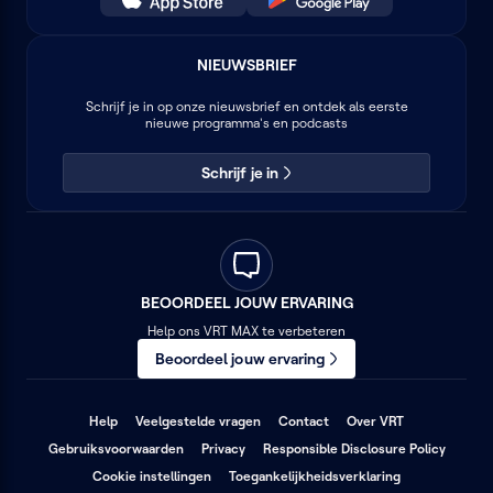
NIEUWSBRIEF
Schrijf je in op onze nieuwsbrief en ontdek als eerste
nieuwe programma's en podcasts
Schrijf je in
BEOORDEEL JOUW ERVARING
Help ons VRT MAX te verbeteren
Beoordeel jouw ervaring
(opent
(opent
(opent
Help
Veelgestelde vragen
Contact
Over VRT
in
in
in
(opent
(opent
(opent
Gebruiksvoorwaarden
Privacy
Responsible Disclosure Policy
een
een
een
in
in
in
nieuw
nieuw
nieuw
(opent
Cookie instellingen
Toegankelijkheidsverklaring
een
een
een
venster)
venster)
venster)
in