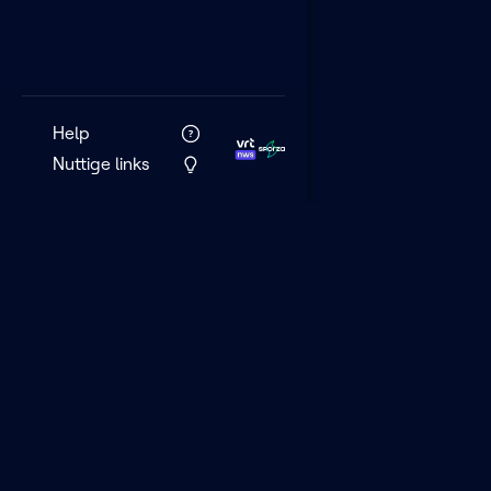
Help
Nuttige links
VRT MAX is het 
streamingplatf
VRT.