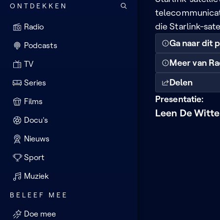
ONTDEKKEN
telecommunicatie
die Starlink-sat
Radio
Ga naar dit
Podcasts
Meer van Ra
TV
Delen
Series
Presentatie:
Films
Leen De Witte
Docu's
Nieuws
Sport
Muziek
BELEEF MEE
Doe mee