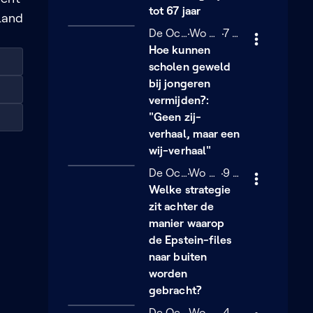
tot 67 jaar
sland
De Ochtend
Woensdag 4 februari
Wo 04/02
7 minuten
7 min
Hoe kunnen
scholen geweld
bij jongeren
vermijden?:
"Geen zij-
verhaal, maar een
wij-verhaal"
De Ochtend
Woensdag 4 februari
Wo 04/02
9 minuten
9 min
Welke strategie
zit achter de
manier waarop
de Epstein-files
naar buiten
worden
gebracht?
De Ochtend
Woensdag 4 februari
Wo 04/02
4 minuten
4 min