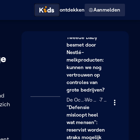
Hoog contrast modus
ontdekken
Aanmelden
Fragmenten
De Ochtend
Woensdag 4 februari
Wo 04/02
7 minuten
7 min
Tweede baby
besmet door
Nestlé-
ge
melkproducten:
kunnen we nog
vertrouwen op
controles van
grote bedrijven?
nd
De Ochtend
Woensdag 4 februari
Wo 04/02
7 minuten
7 min
zich
"Defensie
misloopt heel
wat mensen":
reservist worden
straks mogelijk
cent