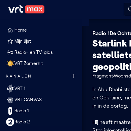
Naar hoofdinhoud
Naar audiodescriptie
Naar
Home
Radio 1
De Ocht
Starlink
Mijn lijst
Radio- en TV-gids
satelliet
VRT Zomerhit
geopolit
Fragment
Woensda
KANALEN
VRT 1
In Abu Dhabi st
en Oekraïne, me
VRT CANVAS
in in de oorlog.
Radio 1
Radio 2
Hij heeft maatr
Starlink-satelli