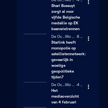
Shari Bossuyt
zorgt al voor
vijfde Belgische
medaille op EK
baanwielrennen
De Ochtend
Woensdag 4 februari
Wo 04/02
8 minuten
8 min
Starlink heeft
monopolie op
satellietennetwerk:
gevaarlijk in
woelige
geopolitieke
tijden?
De Ochtend
Woensdag 4 februari
Wo 04/02
4 minuten
4 min
Het
mediaoverzicht
van 4 februari