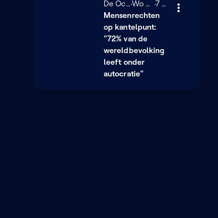
De Ochtend
Woensdag 4 februari
Wo 04/02
7 minuten
7 min
Mensenrechten
op kantelpunt:
"72% van de
wereldbevolking
leeft onder
autocratie"
NIEUWSBRIEF
Schrijf je in op onze
nieuwsbrief en ontdek als
eerste nieuwe programma's
en podcasts
Schrijf je in