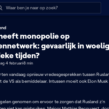
 help
Naar nuttige links
end
 heeft monopolie op
ennetwerk: gevaarlijk in woeli
ieke tijden?
g 4 februari
8 min
arten vandaag opnieuw vredesgesprekken tussen Rusla
t de VS als bemiddelaar. Intussen moeit ook Elon Musk 
egelen genomen om ervoor te zorgen dat Rusland z'n
eten niet kan misbruiken. Majoor Mathias Becquaert, do