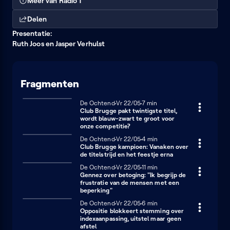
Meer van Radio 1
Delen
Presentatie:
Ruth Joos en Jasper Verhulst
Fragmenten
De Ochtend
Vrijdag 22 mei
Vr 22/05
7 minuten
7 min
Club Brugge pakt twintigste titel,
wordt blauw-zwart te groot voor
onze competitie?
De Ochtend
Vrijdag 22 mei
Vr 22/05
4 minuten
4 min
Club Brugge kampioen: Vanaken over
de titelstrijd en het feestje erna
De Ochtend
Vrijdag 22 mei
Vr 22/05
11 minuten
11 min
Gennez over betoging: "Ik begrijp de
frustratie van de mensen met een
beperking"
De Ochtend
Vrijdag 22 mei
Vr 22/05
6 minuten
6 min
Oppositie blokkeert stemming over
indexaanpassing, uitstel maar geen
afstel