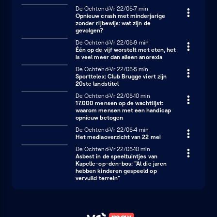
De Ochtend
Vrijdag 22 mei
Vr 22/05
7 minuten
7 min
Opnieuw crash met minderjarige
zonder rijbewijs: wat zijn de
gevolgen?
De Ochtend
Vrijdag 22 mei
Vr 22/05
9 minuten
9 min
Één op de vijf worstelt met eten, het
is veel meer dan alleen anorexia
De Ochtend
Vrijdag 22 mei
Vr 22/05
5 minuten
5 min
Sporttelex: Club Brugge viert zijn
20ste landstitel
De Ochtend
Vrijdag 22 mei
Vr 22/05
10 minuten
10 min
17.000 mensen op de wachtlijst:
waarom mensen met een handicap
opnieuw betogen
De Ochtend
Vrijdag 22 mei
Vr 22/05
4 minuten
4 min
Het mediaoverzicht van 22 mei
De Ochtend
Vrijdag 22 mei
Vr 22/05
10 minuten
10 min
Asbest in de speeltuintjes van
Kapelle-op-den-bos: "Al die jaren
hebben kinderen gespeeld op
vervuild terrein"