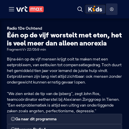
Naar hoofdinhoud
Naar audiodescriptie
Naar help
ontdekken
Toon
Zoeken
Naar nuttige links
menu
Hoog contrast modus
Radio 1
De Ochtend
Één op de vijf worstelt met eten, het
is veel meer dan alleen anorexia
Fragment
Vr 22/05
9 min
Bijna één op de vijf mensen krijgt ooit te maken met een
eetprobleem, van eetbuien tot compensatiegedrag. Toch duurt
het gemiddeld tien jaar voor iemand de juiste hulp vindt.
Eetproblemen zijn lang niet altijd zichtbaar: ook mensen zonder
ondergewicht kunnen ernstig gevaar lopen.
"We zien enkel de tip van de ijsberg", zegt John Ros,
teamcoördinator eetherstel bij Alexianen Zorggroep in Tienen.
"Een eetproblematiek is altijd een uiting van onderliggende
zaken zoals angsten, perfectionisme, depressie."
Ga naar dit programma