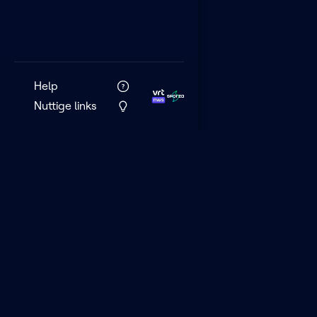
Help
Nuttige links
VRT MAX is het 
streamingplatf
VRT.