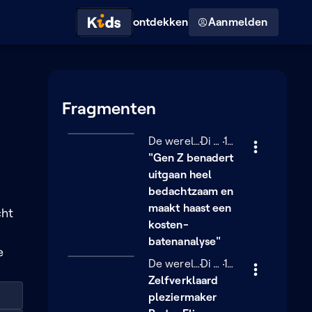
Hoog contrast modus
ontdekken
Aanmelden
Fragmenten
De wereld van Sofie
Dinsdag 24 februari
Di 24/02
13 minuten
13 min
"Gen Z benadert
uitgaan heel
bedachtzaam en
maakt haast een
cht
kosten-
batenanalyse"
e
De wereld van Sofie
Dinsdag 24 februari
Di 24/02
10 minuten
10 min
Zelfverklaard
pleziermaker