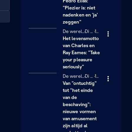
Pedro Elias:
"Plezier is: niet
nadenken en 'ja'
zeggen"
De wereld van Sofie
Dinsdag 24 februari
Di 24/02
10 minuten
10 min
Het levensmotto
van Charles en
Ray Eames: "Take
your pleasure
seriously"
De wereld van Sofie
Dinsdag 24 februari
Di 24/02
12 minuten
12 min
Van "ontuchtig"
tot "het einde
van de
beschaving":
nieuwe vormen
van amusement
zijn altijd al