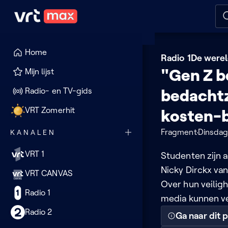
Naar hoofdinhoud
Naar audiodescriptie
Naar
Home
Radio 1
De werel
"Gen Z b
Mijn lijst
Radio- en TV-gids
bedacht
VRT Zomerhit
kosten-
Fragment
Dinsdag
KANALEN
VRT 1
Studenten zijn 
Nicky Dirckx van
VRT CANVAS
Over hun veilig
Radio 1
media kunnen ve
Radio 2
Ga naar dit