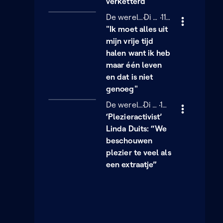
verketterd
De wereld van Sofie
Dinsdag 24 februari
Di 24/02
11 minuten
11 min
"Ik moet alles uit
mijn vrije tijd
halen want ik heb
maar één leven
en dat is niet
genoeg"
De wereld van Sofie
Dinsdag 24 februari
Di 24/02
18 minuten
18 min
‘Plezieractivist’
Linda Duits: “We
beschouwen
plezier te veel als
een extraatje”