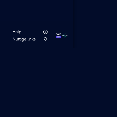
Help
Nuttige links
VRT MAX is het 
streamingplatf
VRT.