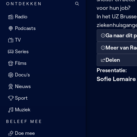
ONTDEKKEN
voor hun job?
In het UZ Brussel
Radio
ziekenhuisgange
Podcasts
Ga naar dit
TV
Meer van Ra
Series
Delen
Films
Presentatie:
Docu's
Sofie Lemaire
Nieuws
Sport
Muziek
BELEEF MEE
Doe mee