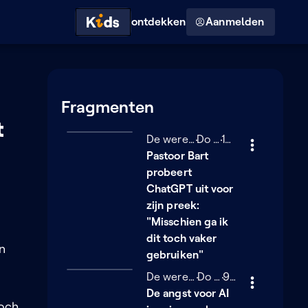
Hoog contrast modus
ontdekken
Aanmelden
Fragmenten
t
De wereld van Sofie
Donderdag 5 maart
Do 05/03
13 minuten
13 min
Pastoor Bart
probeert
ChatGPT uit voor
zijn preek:
"Misschien ga ik
dit toch vaker
n
gebruiken"
De wereld van Sofie
Donderdag 5 maart
Do 05/03
9 minuten
9 min
De angst voor AI
toch