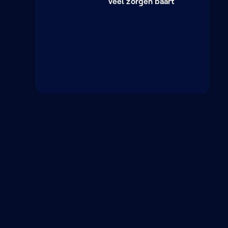
veel zorgen baart
NIEUWSBRIEF
Schrijf je in op onze
nieuwsbrief en ontdek als
eerste nieuwe programma's
en podcasts
Schrijf je in