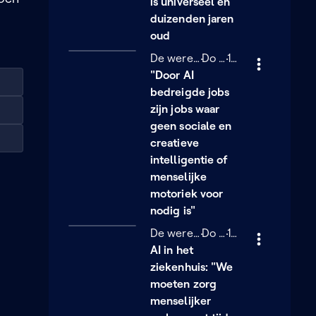
is universeel en
duizenden jaren
oud
De wereld van Sofie
Donderdag 5 maart
Do 05/03
13 minuten
13 min
"Door AI
bedreigde jobs
zijn jobs waar
geen sociale en
creatieve
intelligentie of
menselijke
motoriek voor
nodig is"
De wereld van Sofie
Donderdag 5 maart
Do 05/03
10 minuten
10 min
AI in het
ziekenhuis: "We
moeten zorg
menselijker