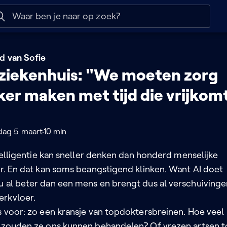
 help
Naar nuttige links
d van Sofie
t ziekenhuis: "We moeten zorg
ker maken met tijd die vrijkom
ag 5 maart
10 min
intelligentie kan sneller denken dan honderd menselijke
ar. En dat kan soms beangstigend klinken. Want AI doet
u al beter dan een mens en brengt dus al verschuivinge
rkvloer.
s voor: zo een kransje van topdoktersbreinen. Hoe veel
r zouden ze ons kunnen behandelen? Of vrezen artsen 