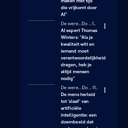
maken met tijd
die vrijkomt door
AI"
De wereld van Sofie
Donderdag 5 maart
Do 05/03
15 minuten
15 min
AI expert Thomas
Winters: "Als je
kwaliteit wilt en
iemand moet
verantwoordelijkheid
dragen, heb je
altijd mensen
nodig"
De wereld van Sofie
Donderdag 5 maart
Do 05/03
11 minuten
11 min
De mens herleid
tot 'slaaf' van
artificiële
intelligentie: een
doembeeld dat