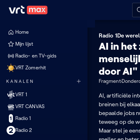
Naar hoofdinhoud
Naar audiodescriptie
Naar
Home
Radio 1
De werel
AI in he
Mijn lijst
Radio- en TV-gids
menselij
VRT Zomerhit
door AI"
Fragment
Donderd
KANALEN
VRT 1
AI, artificiële 
breinen bij elka
VRT CANVAS
bepaalde jobs n
Radio 1
teweeg op de we
Radio 2
Maar stel je een
sneller en bete