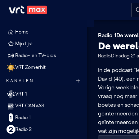
Naar hoofdinhoud
Naar audiodescriptie
Naar
Home
Radio 1
De werel
De werel
Mijn lijst
Radio- en TV-gids
Radio
Dinsdag 21 a
VRT Zomerhit
In de podcast “
David (40), een
KANALEN
Vorige week blee
VRT 1
vraag nog maar e
boetes en scha
VRT CANVAS
geïnterneerden
Radio 1
geïnterneerden 
Radio 2
wat zijn mogeli