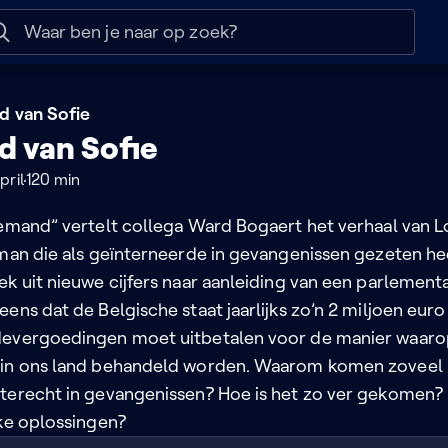
 help
Naar nuttige links
d van Sofie
d van Sofie
pril
120 min
Iemand” vertelt collega Ward Bogaert het verhaal van L
 man die als geïnterneerde in gevangenissen gezeten he
k uit nieuwe cijfers naar aanleiding van een parlement
ens dat de Belgische staat jaarlijks zo’n 2 miljoen euro
devergoedingen moet uitbetalen voor de manier waar
 in ons land behandeld worden. Waarom komen zoveel
terecht in gevangenissen? Hoe is het zo ver gekomen?
jke oplossingen?