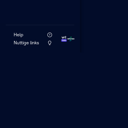
Help
Nuttige links
VRT MAX is het 
streamingplatf
VRT.