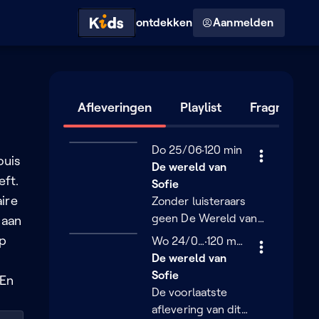
Hoog contrast modus
ontdekken
Aanmelden
Afleveringen
Playlist
Fragmente
Donderdag 25 juni
Do 25/06
120 minuten
120 min
ouis
De wereld van
eft.
Sofie
aire
Zonder luisteraars
geen De Wereld van
 aan
Sofie! Daarom brengen
op
Woensdag 24 juni
Wo 24/06
120 minuten
120 min
we deze laatste
De wereld van
uitzending van het
Sofie
 En
seizoen een greep uit
De voorlaatste
de meest opvallende
aflevering van dit